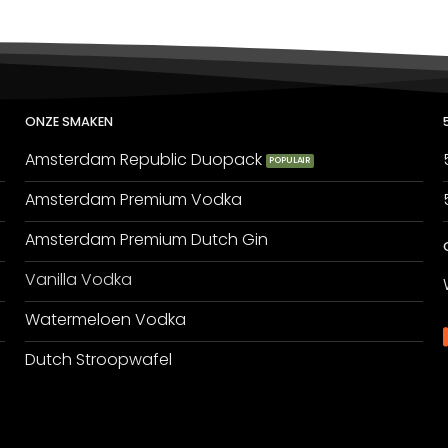
prijs
prijs
prijs
p
was:
is:
was:
is
€59,80.
€50,00.
€79,00.
€
ONZE SMAKEN
Amsterdam Republic Duopack
Amsterdam Premium Vodka
Amsterdam Premium Dutch Gin
Vanilla Vodka
Watermeloen Vodka
Dutch Stroopwafel