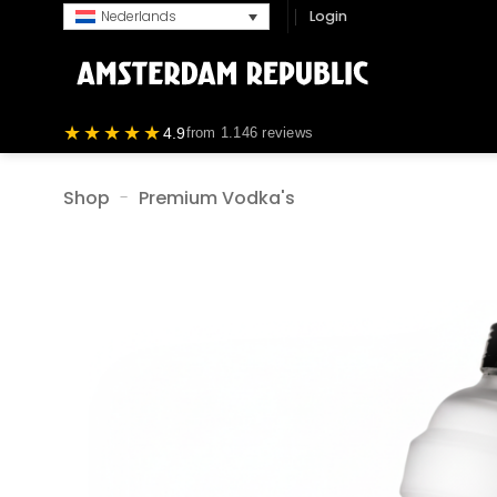
Ga
Login
Nederlands
naar
inhoud
★★★★★
4.9
from 1.146 reviews
Shop
-
Premium Vodka's