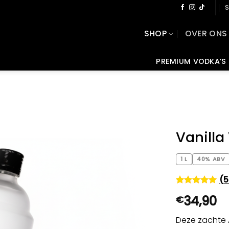
S
SHOP
OVER ONS
PREMIUM VODKA’S
Vanilla
1 L
40% ABV
(
5
Gewaardeerd
55
34,90
€
4.95
op 5
gebaseerd
op
Deze zachte 
klantbeoordelin