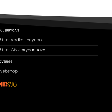
rijs
:
60,00.
5L JERRYCAN
5 Liter Vodka Jerrycan
5 Liter GIN Jerrycan
OVERIGE
Webshop