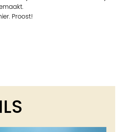
gemaakt.
ier. Proost!
ILS