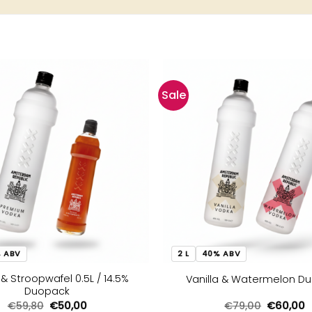
Sale
 ABV
2 L
40% ABV
& Stroopwafel 0.5L / 14.5%
Vanilla & Watermelon D
Duopack
Oorspronkelijke
Huidige
Oorspron
H
€
59,80
€
50,00
€
79,00
€
60,00