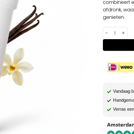
combineert e
afdronk, waar
genieten.
Vanilla Vodka 
Vandaag be
Handgema
Verras een
Amsterdam