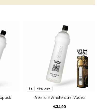
1 L
40% ABV
uopack
Premium Amsterdam Vodka
kelijke
uidige
€
34,90