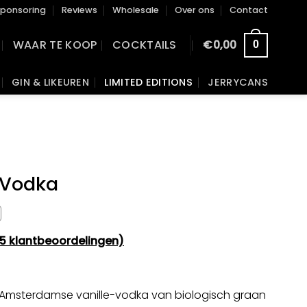
ponsoring
Reviews
Wholesale
Over ons
Contact
WAAR TE KOOP
COCKTAILS
€
0,00
0
GIN & LIKEUREN
LIMITED EDITIONS
JERRYCANS
 Vodka
5
klantbeoordelingen)
Amsterdamse vanille-vodka van biologisch graan
gen