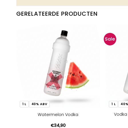
GERELATEERDE PRODUCTEN
Sale
1 L
40% ABV
1 L
40%
Vodka 
Watermelon Vodka
€
34,90