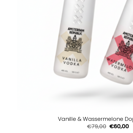
Vanille & Wassermelone D
Ursprüng
A
€
79,00
€
60,00
Preis
P