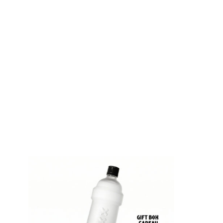
war:
is
€79,00
€