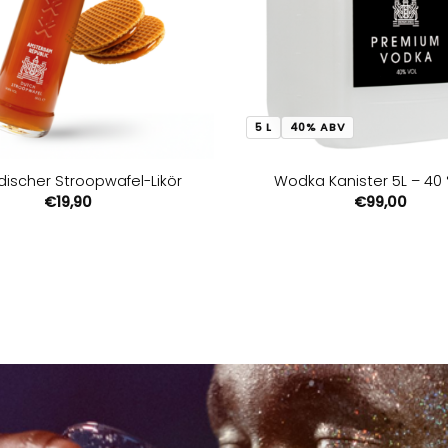
5 L
40% ABV
discher Stroopwafel-Likör
Wodka Kanister 5L – 40 
€
19,90
€
99,00