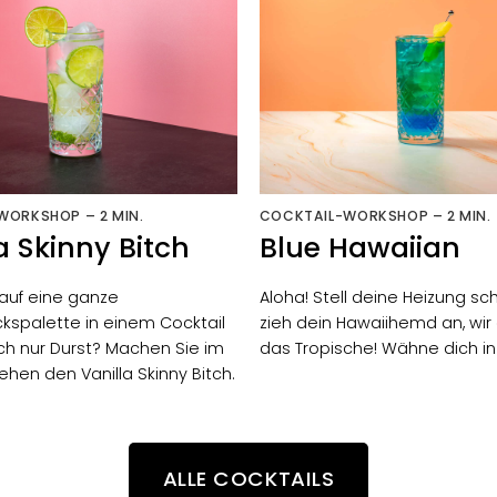
WORKSHOP – 2 MIN.
COCKTAIL-WORKSHOP – 2 MIN.
a Skinny Bitch
Blue Hawaiian
 auf eine ganze
Aloha
! Stell deine Heizung sc
spalette in einem Cocktail
zieh dein Hawaiihemd an, wi
ch nur Durst? Machen Sie im
das Tropische! Wähne dich in
en den Vanilla Skinny Bitch.
ALLE COCKTAILS