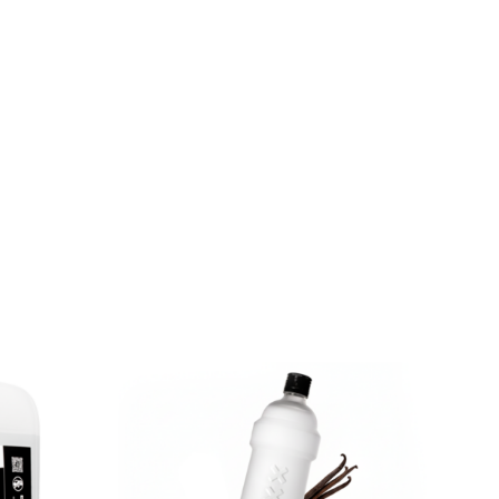
war:
ist:
€59,80
€50,00.