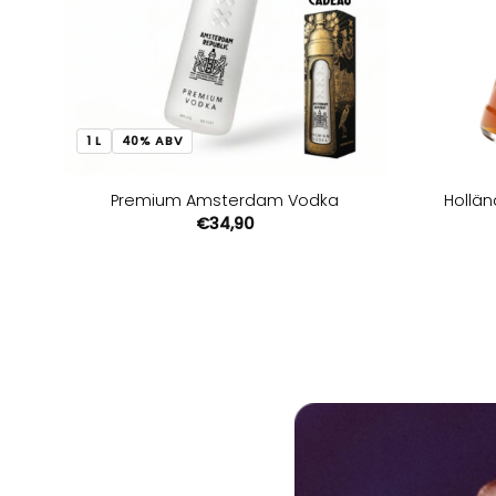
1 L
40% ABV
Premium Amsterdam Vodka
Hollän
€
34,90