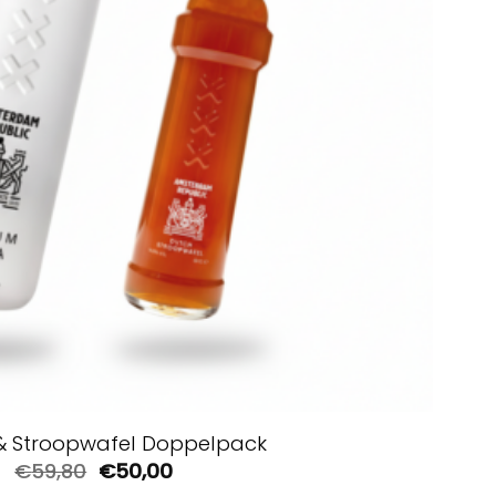
& Stroopwafel Doppelpack
Ursprünglicher
Aktueller
€
59,80
€
50,00
Preis
Preis