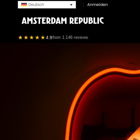
Zum
Anmelden
Deutsch
Inhalt
springen
★★★★★
4.9
from 1.146 reviews