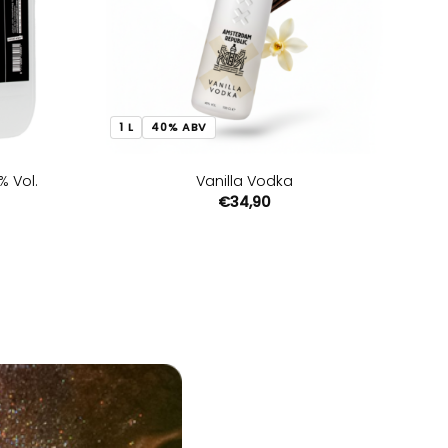
1 L
40% ABV
% Vol.
Vanilla Vodka
€
34,90