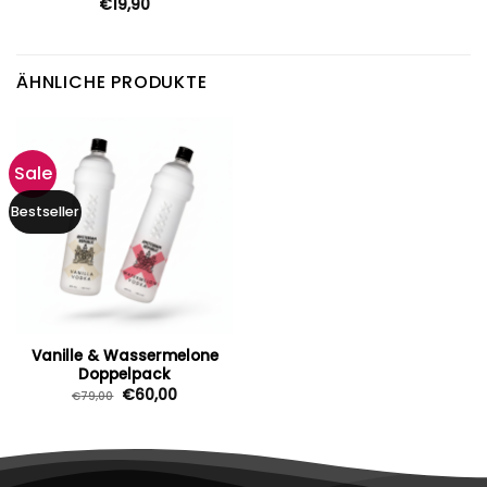
€
19,90
ÄHNLICHE PRODUKTE
Sale
Bestseller
Vanille & Wassermelone
Doppelpack
Ursprünglicher
Aktueller
€
60,00
€
79,00
Preis
Preis
war:
ist:
€79,00
€60,00.