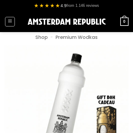
Zum
★★★★★
4.9
from 1.146 reviews
Inhalt
springen
0
Shop
-
Premium Wodkas