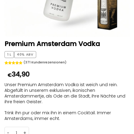
Premium Amsterdam Vodka
1 L
40% ABV
(
371
Kundenrezensionen)
Bewertet
371
34,90
mit
4.92
€
von 5,
basierend
auf
Unser Premium Amsterdam Vodka ist weich und rein.
Kundenbewertungen
Abgefüllt in unserem exklusiven, ikonischen
Amsterdammertje, als Ode an die Stadt, ihre Nächte und
ihre freien Geister.
Trink ihn pur oder mix ihn in einem Cocktail. Immer
Amsterdams, immer echt.
Premium Amsterdam Vodka Menge