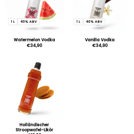
1 L
40% ABV
1 L
40% ABV
Watermelon Vodka
Vanilla Vodka
€
34,90
€
34,90
Holländischer
Stroopwafel-Likör