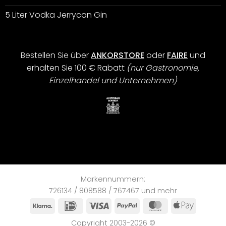
5 Liter Vodka Jerrycan Gin
Bestellen Sie über
ANKORSTORE
oder
FAIRE
und
erhalten Sie 100 € Rabatt
(nur Gastronomie,
Einzelhandel und Unternehmen)
Markennummern:
726134 / 808588 / 767467 und mehr
Klarna
IDeal
Visa
PayPal
MasterCard
Apple
Pay
Copyright 2003-2026 ©