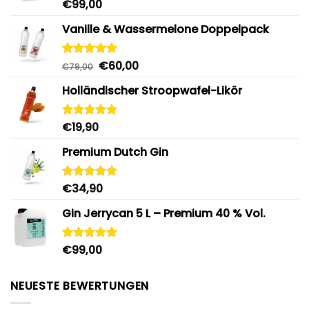
€
99,00
Bewertet
mit
4.96
von 5
Vanille & Wassermelone Doppelpack
Ursprünglicher
Aktueller
€
60,00
Bewertet
€
79,00
mit
5.00
Preis
Preis
von 5
Holländischer Stroopwafel-Likör
war:
ist:
€79,00
€60,00.
€
19,90
Bewertet
mit
4.87
von 5
Premium Dutch Gin
€
34,90
Bewertet
mit
5.00
von 5
Gin Jerrycan 5 L – Premium 40 % Vol.
€
99,00
Bewertet
mit
5.00
von 5
NEUESTE BEWERTUNGEN