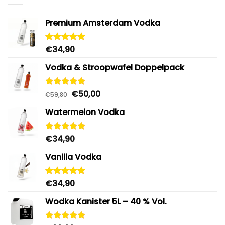
Premium Amsterdam Vodka
€
34,90
Bewertet
mit
4.92
von 5
Vodka & Stroopwafel Doppelpack
Ursprünglicher
Aktueller
€
50,00
Bewertet
€
59,80
mit
4.88
Preis
Preis
von 5
Watermelon Vodka
war:
ist:
€59,80
€50,00.
€
34,90
Bewertet
mit
4.92
von 5
Vanilla Vodka
€
34,90
Bewertet
mit
4.95
von 5
Wodka Kanister 5L – 40 % Vol.