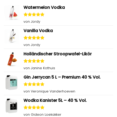
Watermelon Vodka
Bewertet
von Jordy
mit
5
von
5
Vanilla Vodka
Bewertet
von Jordy
mit
5
von
5
Holländischer Stroopwafel-Likör
Bewertet
von Janine Kothuis
mit
5
von
5
Gin Jerrycan 5 L – Premium 40 % Vol.
Bewertet
von Veronique Vanderhoeven
mit
5
von
5
Wodka Kanister 5L – 40 % Vol.
Bewertet
von Gideon Loekakker