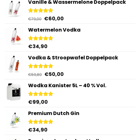
Vanille & Wassermelone Doppelpack
Ursprünglicher
Aktueller
€
60,00
Bewertet
€
79,00
mit
5.00
Preis
Preis
von 5
Watermelon Vodka
war:
ist:
€79,00
€60,00.
€
34,90
Bewertet
mit
4.92
von 5
Vodka & Stroopwafel Doppelpack
Ursprünglicher
Aktueller
€
50,00
Bewertet
€
59,80
mit
4.88
Preis
Preis
von 5
Wodka Kanister 5L – 40 % Vol.
war:
ist:
€59,80
€50,00.
€
99,00
Bewertet
mit
4.96
von 5
Premium Dutch Gin
€
34,90
Bewertet
mit
5.00
von 5