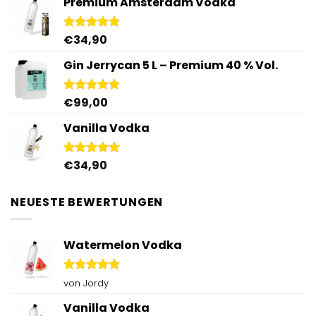
Premium Amsterdam Vodka
€
34,90
Bewertet
mit
4.92
von 5
Gin Jerrycan 5 L – Premium 40 % Vol.
€
99,00
Bewertet
mit
5.00
von 5
Vanilla Vodka
€
34,90
Bewertet
mit
4.95
von 5
NEUESTE BEWERTUNGEN
Watermelon Vodka
Bewertet
von Jordy
mit
5
von
5
Vanilla Vodka