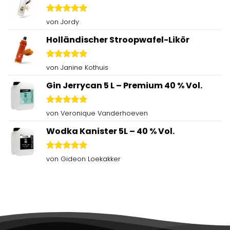
Bewertet
von Jordy
mit
5
von
5
Holländischer Stroopwafel-Likör
Bewertet
von Janine Kothuis
mit
5
von
5
Gin Jerrycan 5 L – Premium 40 % Vol.
Bewertet
von Veronique Vanderhoeven
mit
5
von
5
Wodka Kanister 5L – 40 % Vol.
Bewertet
von Gideon Loekakker
mit
5
von
5