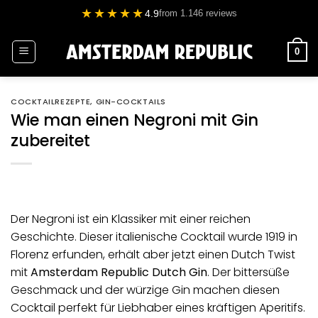
Zum
★★★★★
4.9
from 1.146 reviews
Inhalt
springen
0
COCKTAILREZEPTE
,
GIN-COCKTAILS
Wie man einen Negroni mit Gin
zubereitet
Der Negroni ist ein Klassiker mit einer reichen
Geschichte. Dieser italienische Cocktail wurde 1919 in
Florenz erfunden, erhält aber jetzt einen Dutch Twist
mit
Amsterdam Republic Dutch Gin
.
Der bittersüße
Geschmack und der würzige Gin machen diesen
Cocktail perfekt für Liebhaber eines kräftigen Aperitifs.