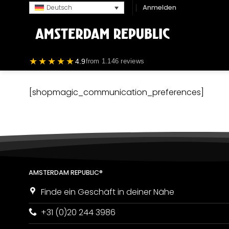
Zum
Anmelden
Deutsch
Inhalt
springen
★★★★★
4.9
from 1.146 reviews
[shopmagic_communication_preferences]
AMSTERDAM REPUBLIC®
Finde ein Geschäft in deiner Nähe
+31 (0)20 244 3986