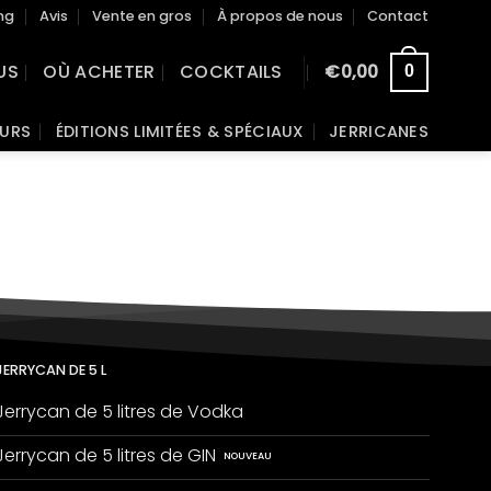
ng
Avis
Vente en gros
À propos de nous
Contact
US
OÙ ACHETER
COCKTAILS
€
0,00
0
EURS
ÉDITIONS LIMITÉES & SPÉCIAUX
JERRICANES
JERRYCAN DE 5 L
Jerrycan de 5 litres de Vodka
Jerrycan de 5 litres de GIN