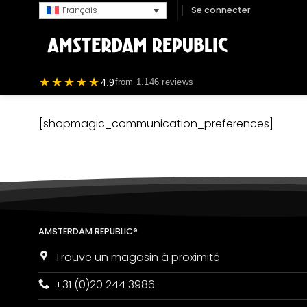
Passer
Se connecter
Français
au
contenu
★★★★★
4.9
from 1.146 reviews
[shopmagic_communication_preferences]
AMSTERDAM REPUBLIC®
Trouve un magasin à proximité
+31 (0)20 244 3986