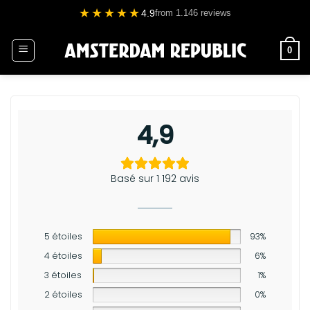
Passer
★★★★★
4.9
from 1.146 reviews
au
contenu
0
4,9
Basé sur 1 192 avis
5 étoiles
93%
4 étoiles
6%
3 étoiles
1%
2 étoiles
0%