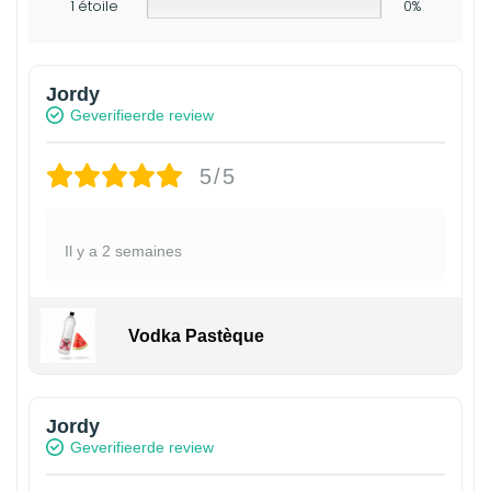
1 étoile
0%
Jordy
Geverifieerde review
5/5
Il y a 2 semaines
Vodka Pastèque
Jordy
Geverifieerde review