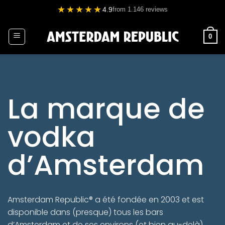
Passer
★★★★★
4.9
from 1.146 reviews
au
contenu
0
La marque de
vodka
d’Amsterdam
Amsterdam Republic® a été fondée en 2003 et est
disponible dans (presque) tous les bars
d’Amsterdam et de ses environs (et bien au-delà)