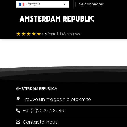
Passer
Se connecter
Français
au
contenu
★★★★★
4.9
from 1.146 reviews
AMSTERDAM REPUBLIC®
Trouve un magasin à proximité
+31 (0)20 244 3986
Contacte-nous