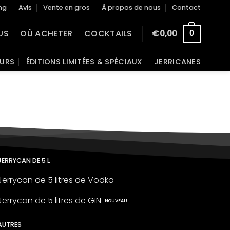
ng
Avis
Vente en gros
À propos de nous
Contact
US
OÙ ACHETER
COCKTAILS
€
0,00
0
EURS
ÉDITIONS LIMITÉES & SPÉCIAUX
JERRICANES
JERRYCAN DE 5 L
Jerrycan de 5 litres de Vodka
Jerrycan de 5 litres de GIN
AUTRES