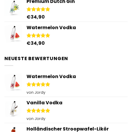
Premium Dutch Gin
€
34,90
Bewertet
mit
5.00
von 5
Watermelon Vodka
€
34,90
Bewertet
mit
4.92
von 5
NEUESTE BEWERTUNGEN
Watermelon Vodka
Bewertet
von Jordy
mit
5
von
5
Vanilla Vodka
Bewertet
von Jordy
mit
5
von
5
Holländischer Stroopwafel-Likör