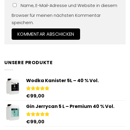
Name, E-Mail-Adresse und Website in diesem
Browser für meinen nächsten Kommentar
speichern.
UNSERE PRODUKTE
Wodka Kanister 5L – 40 % Vol.
€
99,00
Bewertet
mit
4.96
von 5
Gin Jerrycan 5 L – Premium 40 % Vol.
€
99,00
Bewertet
mit
5.00