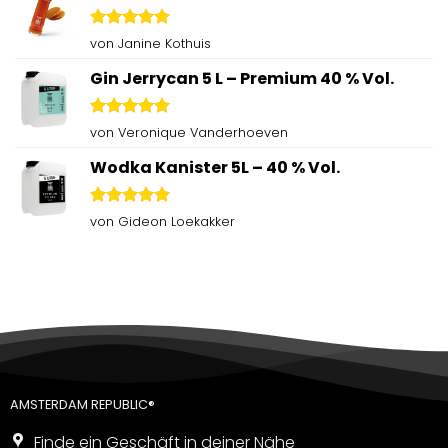
Bewertet
von Janine Kothuis
mit
5
von
5
Gin Jerrycan 5 L – Premium 40 % Vol.
Bewertet
von Veronique Vanderhoeven
mit
5
von
5
Wodka Kanister 5L – 40 % Vol.
Bewertet
von Gideon Loekakker
mit
5
von
5
AMSTERDAM REPUBLIC®
Finde ein Geschäft in deiner Nähe