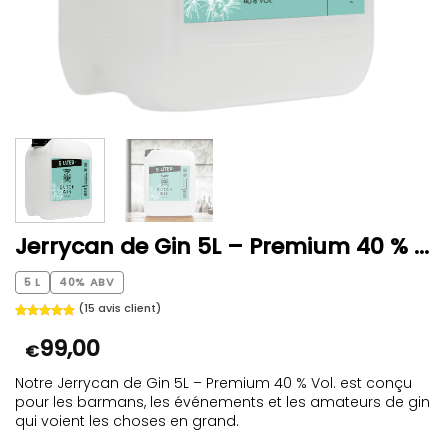
Jerrycan de Gin 5L – Premium 40 % Vol.
5 L
40% ABV
(
15
avis client)
Noté
15
5
sur
99,00
5 basé sur
€
notations
client
Notre Jerrycan de Gin 5L – Premium 40 % Vol. est conçu
pour les barmans, les événements et les amateurs de gin
qui voient les choses en grand.