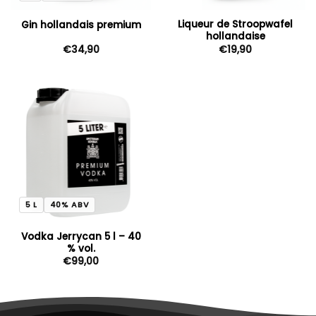
Liqueur de Stroopwafel
Gin hollandais premium
hollandaise
€
34,90
€
19,90
5 L
40% ABV
Vodka Jerrycan 5 l – 40
% vol.
€
99,00