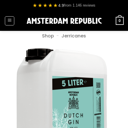
Passer
★★★★★
4.9
from 1.146 reviews
au
contenu
0
Shop
-
Jerricanes