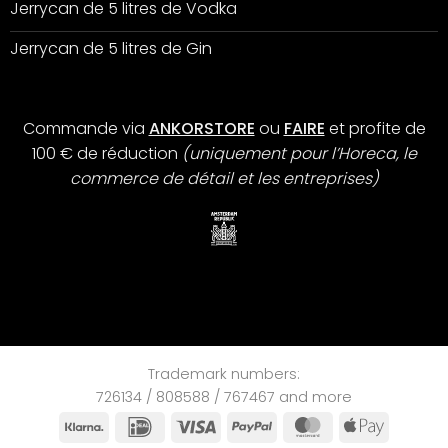
Jerrycan de 5 litres de Vodka
Jerrycan de 5 litres de Gin
Commande via
ANKORSTORE
ou
FAIRE
et profite de
100 € de réduction
(uniquement pour l’Horeca, le
commerce de détail et les entreprises)
Trademark numbers:
726134 / 808588 / 767467 and more
Klarna
IDeal
Visa
PayPal
MasterCard
Apple