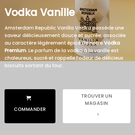
Vodka Vanille
Amsterdam Republic Vanilla Vodka possède une
saveur délicieusement douce et sucrée, associée
au caractère légèrement épicé de notre
Vodka
Premium
.
Le parfum de la vodka à la vanille est
chaleureux, sucré et rappelle l’odeur de délicieux
biscuits sortant du four.
TROUVER UN
MAGASIN
COMMANDER