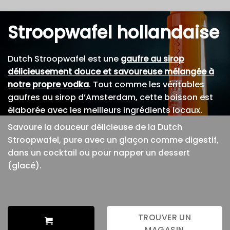
Stroopwafel hollandaise
Dutch Stroopwafel est une
gaufre au sirop
délicieusement douce et savoureuse mélangée à
notre propre vodka
. Tout comme les véritables
gaufres au sirop d’Amsterdam, cette boisson est
élaborée avec les meilleurs ingrédients locaux.
Savoure la douceur délicieuse de la Dutch
Stroopwafel, pure avec un glaçon comme digestif,
dans un cocktail ou pour napper un dessert
(glacé).
TROUVER UN
MAGASIN