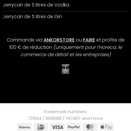
Jerrycan de 5 litres de Vodka
Jerrycan de 5 litres de Gin
Commande via
ANKORSTORE
ou
FAIRE
et profite de
100 € de réduction
(uniquement pour l’Horeca, le
commerce de détail et les entreprises)
Trademark numbers:
726134 / 808588 / 767467 and more
Klarna
IDeal
Visa
PayPal
MasterCard
Apple