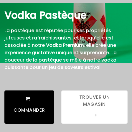
Vodka Pastèque
La pastèque est réputée pour ses propriétés
juteuses et rafraîchissantes, et lorsqu’elle est
associée à notre
Vodka Premium
, elle crée une
expérience gustative unique et surprenante. La
douceur de la pastèque se mêle à notre vodka
puissante pour un jeu de saveurs estival.
TROUVER UN
MAGASIN
COMMANDER