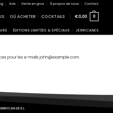
ng
Avis
Vente en gros
À propos de nous
Contact
US
OÙ ACHETER
COCKTAILS
€
0,00
0
EURS
ÉDITIONS LIMITÉES & SPÉCIAUX
JERRICANES
ces pour les e-mails
john@example.com
.
JERRYCAN DE 5 L