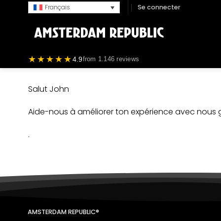
Passer
Se connecter
Français
au
contenu
★★★★★
4.9
from 1.146 reviews
Salut
John
Aide-nous à améliorer ton expérience avec nous g
.
AMSTERDAM REPUBLIC®