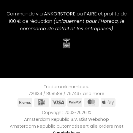
Commande via
ANKORSTORE
ou
FAIRE
et profite de
100 € de réduction
(uniquement pour l’Horeca, le
commerce de détail et les entreprises)
Trademark numbers:
726134 / 808588 / 767467 and more
Klarna
IDeal
Visa
PayPal
MasterCard
Apple
Pay
Copyright 2003-2026 ©
Amsterdam Republic B.V. B2B Webshop
Amsterdam Republic automatiseert alle orders met