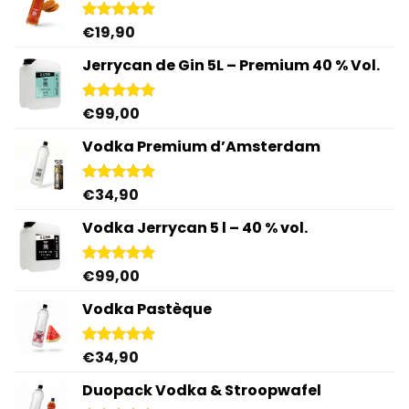
€
19,90
Note
4.87
sur 5
Jerrycan de Gin 5L – Premium 40 % Vol.
€
99,00
Note
5.00
sur 5
Vodka Premium d’Amsterdam
€
34,90
Note
4.92
sur 5
Vodka Jerrycan 5 l – 40 % vol.
€
99,00
Note
4.96
sur 5
Vodka Pastèque
€
34,90
Note
4.92
sur 5
Duopack Vodka & Stroopwafel