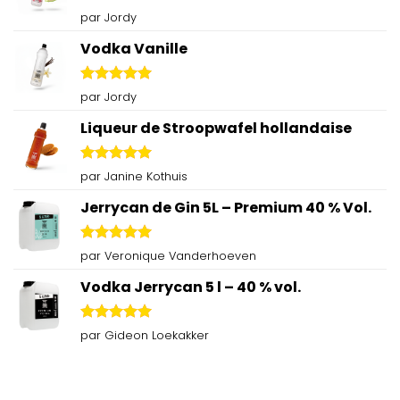
Note
5
sur
par Jordy
5
Vodka Vanille
Note
5
sur
par Jordy
5
Liqueur de Stroopwafel hollandaise
Note
5
sur
par Janine Kothuis
5
Jerrycan de Gin 5L – Premium 40 % Vol.
Note
5
sur
par Veronique Vanderhoeven
5
Vodka Jerrycan 5 l – 40 % vol.
Note
5
sur
par Gideon Loekakker
5