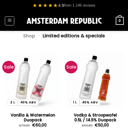
Ga
★★★★★
4.9
from 1.146 reviews
naar
inhoud
0
Shop
-
Limited editions & specials
Sale
Sale
2 L
40% ABV
1 L
40% ABV
Vanilla & Watermelon
Vodka & Stroopwafel
Duopack
0.5L / 14.5% Duopack
Oorspronkelijke
Huidige
Oorspronkelijke
Huidige
€
60,00
€
50,00
€
79,00
€
59,80