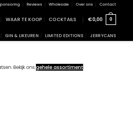
ponsoring
Reviews
Wholesale
Over ons
Contact
WAAR TE KOOP
COCKTAILS
€
0,00
0
GIN & LIKEUREN
LIMITED EDITIONS
JERRYCANS
tsen. Bekijk ons
gehele assortiment