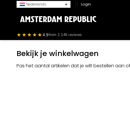
Ga
Login
Nederlands
naar
inhoud
★★★★★
4.9
from 1.146 reviews
Bekijk je winkelwagen
Pas het aantal artikelen dat je wilt bestellen aan of