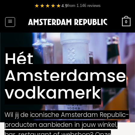
Ga
★★★★★
4.9
from 1.146 reviews
naar
inhoud
0
Hét
Amsterdamse
vodkamerk
Wil jij de iconische Amsterdam Republic-
producten aanbieden in jouw winkel,
bar, restaurant of webshop? Onze