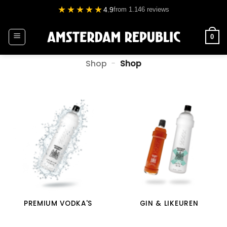
Ga
★★★★★
4.9
from 1.146 reviews
naar
inhoud
0
Shop
-
Shop
PREMIUM VODKA'S
GIN & LIKEUREN