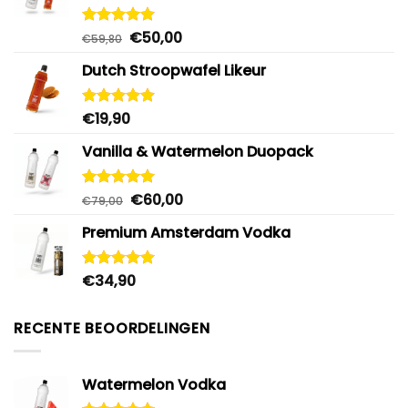
Oorspronkelijke
Huidige
€
50,00
Gewaardeerd
€
59,80
4.88
uit 5
prijs
prijs
Dutch Stroopwafel Likeur
was:
is:
€59,80.
€50,00.
€
19,90
Gewaardeerd
4.87
uit 5
Vanilla & Watermelon Duopack
Oorspronkelijke
Huidige
€
60,00
Gewaardeerd
€
79,00
5.00
uit 5
prijs
prijs
Premium Amsterdam Vodka
was:
is:
€79,00.
€60,00.
€
34,90
Gewaardeerd
4.92
uit 5
RECENTE BEOORDELINGEN
Watermelon Vodka