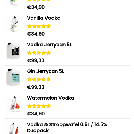
€
34,90
Gewaardeerd
5.00
uit 5
Vanilla Vodka
€
34,90
Gewaardeerd
4.95
uit 5
Vodka Jerrycan 5L
€
99,00
Gewaardeerd
4.96
uit 5
Gin Jerrycan 5L
€
99,00
Gewaardeerd
5.00
uit 5
Watermelon Vodka
€
34,90
Gewaardeerd
4.92
uit 5
Vodka & Stroopwafel 0.5L / 14.5%
Duopack