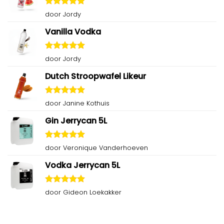
Gewaardeerd
door Jordy
5
uit 5
Vanilla Vodka
Gewaardeerd
door Jordy
5
uit 5
Dutch Stroopwafel Likeur
Gewaardeerd
door Janine Kothuis
5
uit 5
Gin Jerrycan 5L
Gewaardeerd
door Veronique Vanderhoeven
5
uit 5
Vodka Jerrycan 5L
Gewaardeerd
door Gideon Loekakker
5
uit 5