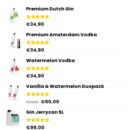
Premium Dutch Gin
€
34,90
Gewaardeerd
5.00
uit 5
Premium Amsterdam Vodka
€
34,90
Gewaardeerd
4.92
uit 5
Watermelon Vodka
€
34,90
Gewaardeerd
4.92
uit 5
Vanilla & Watermelon Duopack
Oorspronkelijke
Huidige
€
60,00
Gewaardeerd
€
79,00
5.00
uit 5
prijs
prijs
Gin Jerrycan 5L
was:
is:
€79,00.
€60,00.
€
99,00
Gewaardeerd