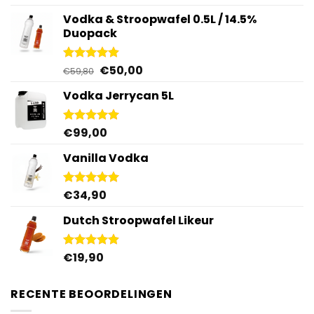
5.00
uit 5
Vodka & Stroopwafel 0.5L / 14.5%
Duopack
Oorspronkelijke
Huidige
€
50,00
Gewaardeerd
€
59,80
4.88
uit 5
prijs
prijs
Vodka Jerrycan 5L
was:
is:
€59,80.
€50,00.
€
99,00
Gewaardeerd
4.96
uit 5
Vanilla Vodka
€
34,90
Gewaardeerd
4.95
uit 5
Dutch Stroopwafel Likeur
€
19,90
Gewaardeerd
4.87
uit 5
RECENTE BEOORDELINGEN