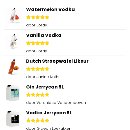
Watermelon Vodka
Gewaardeerd
door Jordy
5
uit 5
Vanilla Vodka
Gewaardeerd
door Jordy
5
uit 5
Dutch Stroopwafel Likeur
Gewaardeerd
door Janine Kothuis
5
uit 5
Gin Jerrycan 5L
Gewaardeerd
door Veronique Vanderhoeven
5
uit 5
Vodka Jerrycan 5L
Gewaardeerd
door Gideon Loekakker