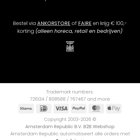
Bestel via
ANKORSTORE
of
FAIRE
en krijg € 100,-
korting
(alleen horeca, retail en bedrijven)
Trademark numbers:
726134 / 808588 / 767467 and more
Klarna
iDEAL
Visa
PayPal
MasterCard
Apple
Pay
Copyright 2003-2026 ©
Amsterdam Republic B.V. B2B Webshop
Amsterdam Republic automatiseert alle orders met