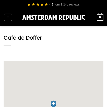
Ga
★★★★★
4.9
from 1.146 reviews
naar
inhoud
0
Café de Doffer