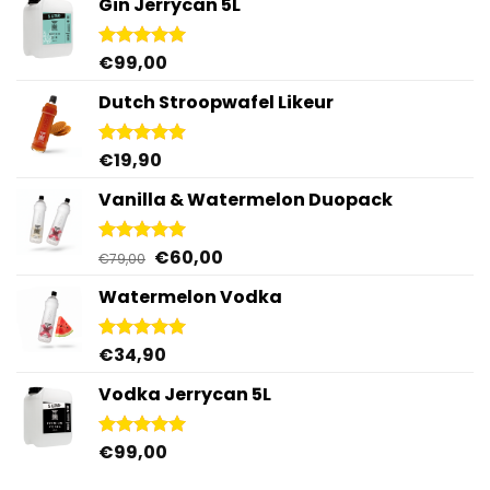
Gin Jerrycan 5L
€
99,00
Gewaardeerd
5.00
uit 5
Dutch Stroopwafel Likeur
€
19,90
Gewaardeerd
4.87
uit 5
Vanilla & Watermelon Duopack
Oorspronkelijke
Huidige
€
60,00
Gewaardeerd
€
79,00
5.00
uit 5
prijs
prijs
Watermelon Vodka
was:
is:
€79,00.
€60,00.
€
34,90
Gewaardeerd
4.92
uit 5
Vodka Jerrycan 5L
€
99,00
Gewaardeerd
4.96
uit 5