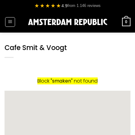
Ga
★★★★★
4.9
from 1.146 reviews
naar
inhoud
0
Cafe Smit & Voogt
Block
"smaken"
not found