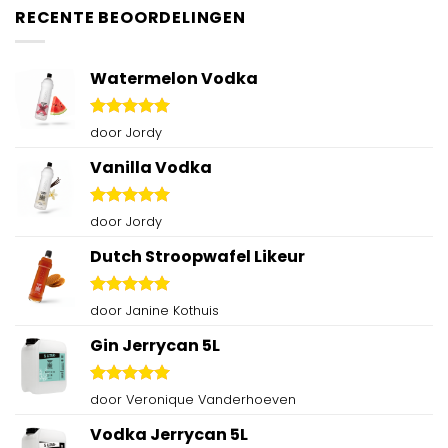
RECENTE BEOORDELINGEN
Watermelon Vodka
Gewaardeerd
door Jordy
5
uit 5
Vanilla Vodka
Gewaardeerd
door Jordy
5
uit 5
Dutch Stroopwafel Likeur
Gewaardeerd
door Janine Kothuis
5
uit 5
Gin Jerrycan 5L
Gewaardeerd
door Veronique Vanderhoeven
5
uit 5
Vodka Jerrycan 5L