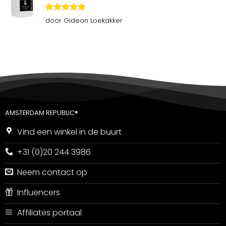
Gewaardeerd
door Gideon Loekakker
5
uit 5
AMSTERDAM REPUBLIC®
Vind een winkel in de buurt
+31 (0)20 244 3986
Neem contact op
Influencers
Affiliates portaal