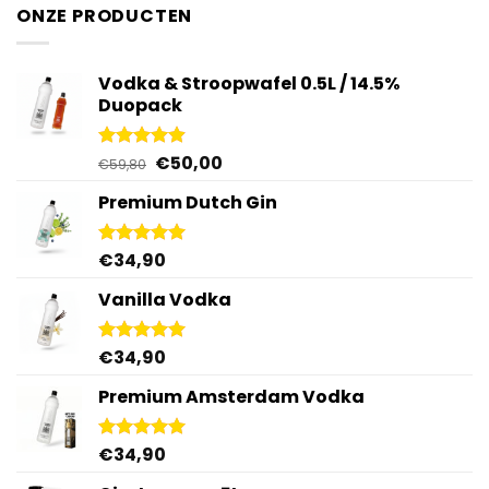
ONZE PRODUCTEN
Vodka & Stroopwafel 0.5L / 14.5%
Duopack
Oorspronkelijke
Huidige
€
50,00
Gewaardeerd
€
59,80
4.88
uit 5
prijs
prijs
Premium Dutch Gin
was:
is:
€59,80.
€50,00.
€
34,90
Gewaardeerd
5.00
uit 5
Vanilla Vodka
€
34,90
Gewaardeerd
4.95
uit 5
Premium Amsterdam Vodka
€
34,90
Gewaardeerd
4.92
uit 5