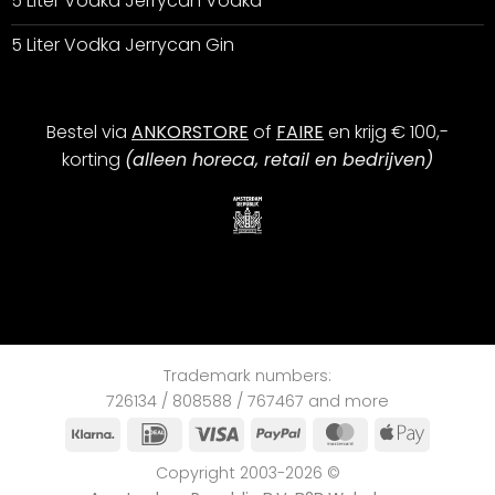
5 Liter Vodka Jerrycan Vodka
5 Liter Vodka Jerrycan Gin
Bestel via
ANKORSTORE
of
FAIRE
en krijg € 100,-
korting
(alleen horeca, retail en bedrijven)
Trademark numbers:
726134 / 808588 / 767467 and more
Klarna
iDEAL
Visa
PayPal
MasterCard
Apple
Pay
Copyright 2003-2026 ©