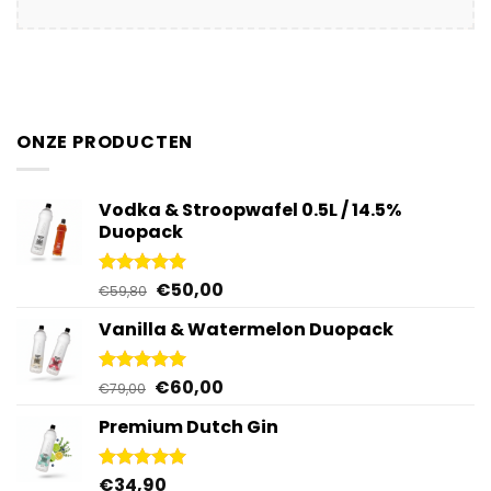
ONZE PRODUCTEN
Vodka & Stroopwafel 0.5L / 14.5%
Duopack
Oorspronkelijke
Huidige
€
50,00
Gewaardeerd
€
59,80
4.88
uit 5
prijs
prijs
Vanilla & Watermelon Duopack
was:
is:
€59,80.
€50,00.
Oorspronkelijke
Huidige
€
60,00
Gewaardeerd
€
79,00
5.00
uit 5
prijs
prijs
Premium Dutch Gin
was:
is:
€79,00.
€60,00.
€
34,90
Gewaardeerd