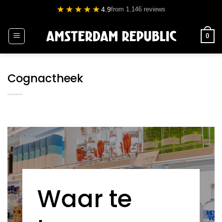
Ga
★★★★★
4.9
from 1.146 reviews
naar
inhoud
0
Cognactheek
Waar te