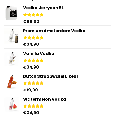
5.00
uit 5
Vodka Jerrycan 5L
€
99,00
Gewaardeerd
4.96
uit 5
Premium Amsterdam Vodka
€
34,90
Gewaardeerd
4.92
uit 5
Vanilla Vodka
€
34,90
Gewaardeerd
4.95
uit 5
Dutch Stroopwafel Likeur
€
19,90
Gewaardeerd
4.87
uit 5
Watermelon Vodka
€
34,90
Gewaardeerd