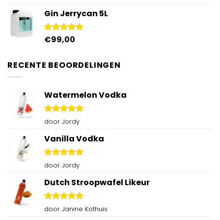
4.92
uit 5
Gin Jerrycan 5L
€
99,00
Gewaardeerd
5.00
uit 5
RECENTE BEOORDELINGEN
Watermelon Vodka
Gewaardeerd
door Jordy
5
uit 5
Vanilla Vodka
Gewaardeerd
door Jordy
5
uit 5
Dutch Stroopwafel Likeur
Gewaardeerd
door Janine Kothuis
5
uit 5