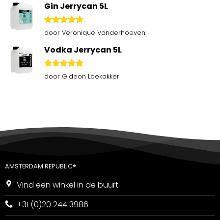
Gin Jerrycan 5L
Gewaardeerd
door Veronique Vanderhoeven
5
uit 5
Vodka Jerrycan 5L
Gewaardeerd
door Gideon Loekakker
5
uit 5
AMSTERDAM REPUBLIC®
Vind een winkel in de buurt
+31 (0)20 244 3986