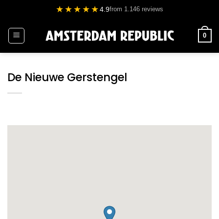
Ga
★★★★★
4.9
from 1.146 reviews
naar
inhoud
0
De Nieuwe Gerstengel