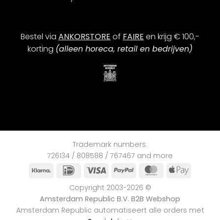
Bestel via
ANKORSTORE
of
FAIRE
en krijg € 100,-
korting
(alleen horeca, retail en bedrijven)
Trademark numbers:
726134 / 808588 / 767467 and more
Klarna
iDEAL
Visa
PayPal
MasterCard
Apple
Pay
Copyright 2003-2026 ©
Amsterdam Republic B.V. B2B Webshop
Amsterdam Republic automatiseert alle orders met