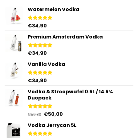
Watermelon Vodka
€
34,90
Gewaardeerd
4.92
uit 5
Premium Amsterdam Vodka
€
34,90
Gewaardeerd
4.92
uit 5
Vanilla Vodka
€
34,90
Gewaardeerd
4.95
uit 5
Vodka & Stroopwafel 0.5L / 14.5%
Duopack
Oorspronkelijke
Huidige
€
50,00
Gewaardeerd
€
59,80
4.88
uit 5
prijs
prijs
Vodka Jerrycan 5L
was:
is:
€59,80.
€50,00.