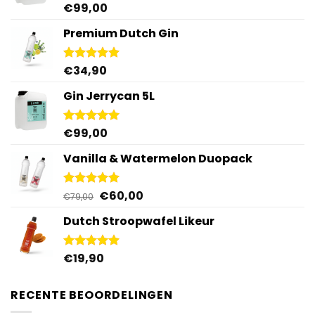
€
99,00
Gewaardeerd
4.96
uit 5
Premium Dutch Gin
€
34,90
Gewaardeerd
5.00
uit 5
Gin Jerrycan 5L
€
99,00
Gewaardeerd
5.00
uit 5
Vanilla & Watermelon Duopack
Oorspronkelijke
Huidige
€
60,00
Gewaardeerd
€
79,00
5.00
uit 5
prijs
prijs
Dutch Stroopwafel Likeur
was:
is:
€79,00.
€60,00.
€
19,90
Gewaardeerd
4.87
uit 5
RECENTE BEOORDELINGEN