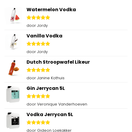
Watermelon Vodka
Gewaardeerd
door Jordy
5
uit 5
Vanilla Vodka
Gewaardeerd
door Jordy
5
uit 5
Dutch Stroopwafel Likeur
Gewaardeerd
door Janine Kothuis
5
uit 5
Gin Jerrycan 5L
Gewaardeerd
door Veronique Vanderhoeven
5
uit 5
Vodka Jerrycan 5L
Gewaardeerd
door Gideon Loekakker