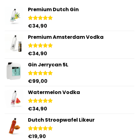
Premium Dutch Gin
€
34,90
Gewaardeerd
5.00
uit 5
Premium Amsterdam Vodka
€
34,90
Gewaardeerd
4.92
uit 5
Gin Jerrycan 5L
€
99,00
Gewaardeerd
5.00
uit 5
Watermelon Vodka
€
34,90
Gewaardeerd
4.92
uit 5
Dutch Stroopwafel Likeur
€
19,90
Gewaardeerd