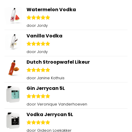
Watermelon Vodka
Gewaardeerd
door Jordy
5
uit 5
Vanilla Vodka
Gewaardeerd
door Jordy
5
uit 5
Dutch Stroopwafel Likeur
Gewaardeerd
door Janine Kothuis
5
uit 5
Gin Jerrycan 5L
Gewaardeerd
door Veronique Vanderhoeven
5
uit 5
Vodka Jerrycan 5L
Gewaardeerd
door Gideon Loekakker