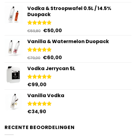
4.87
uit 5
Vodka & Stroopwafel 0.5L / 14.5%
Duopack
Oorspronkelijke
Huidige
€
50,00
Gewaardeerd
€
59,80
4.88
uit 5
prijs
prijs
Vanilla & Watermelon Duopack
was:
is:
€59,80.
€50,00.
Oorspronkelijke
Huidige
€
60,00
Gewaardeerd
€
79,00
5.00
uit 5
prijs
prijs
Vodka Jerrycan 5L
was:
is:
€79,00.
€60,00.
€
99,00
Gewaardeerd
4.96
uit 5
Vanilla Vodka
€
34,90
Gewaardeerd
4.95
uit 5
RECENTE BEOORDELINGEN