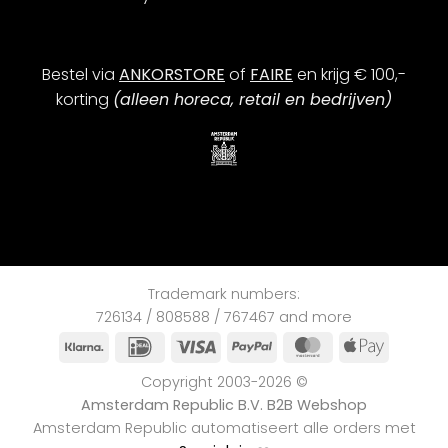
Bestel via
ANKORSTORE
of
FAIRE
en krijg € 100,-
korting
(alleen horeca, retail en bedrijven)
Trademark numbers:
726134 / 808588 / 767467 and more
Klarna
iDEAL
Visa
PayPal
MasterCard
Apple
Pay
Copyright 2003-2026 ©
Amsterdam Republic B.V. B2B Webshop
Amsterdam Republic automatiseert alle orders met