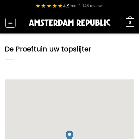
Ga
★★★★★
4.9
from 1.146 reviews
naar
inhoud
0
De Proeftuin uw topslijter