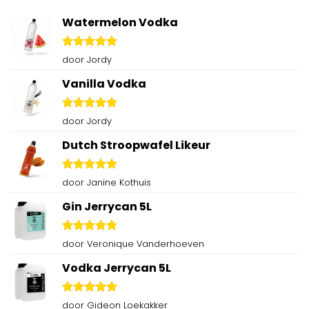
Watermelon Vodka
Gewaardeerd
door Jordy
5
uit 5
Vanilla Vodka
Gewaardeerd
door Jordy
5
uit 5
Dutch Stroopwafel Likeur
Gewaardeerd
door Janine Kothuis
5
uit 5
Gin Jerrycan 5L
Gewaardeerd
door Veronique Vanderhoeven
5
uit 5
Vodka Jerrycan 5L
Gewaardeerd
door Gideon Loekakker