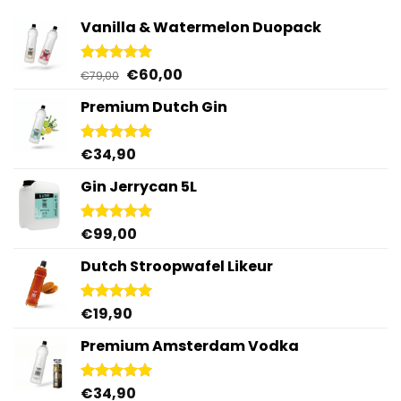
Vanilla & Watermelon Duopack
Oorspronkelijke
Huidige
€
60,00
Gewaardeerd
€
79,00
5.00
uit 5
prijs
prijs
Premium Dutch Gin
was:
is:
€79,00.
€60,00.
€
34,90
Gewaardeerd
5.00
uit 5
Gin Jerrycan 5L
€
99,00
Gewaardeerd
5.00
uit 5
Dutch Stroopwafel Likeur
€
19,90
Gewaardeerd
4.87
uit 5
Premium Amsterdam Vodka
€
34,90
Gewaardeerd