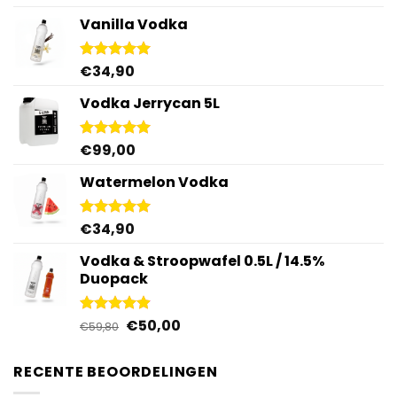
4.92
uit 5
Vanilla Vodka
€
34,90
Gewaardeerd
4.95
uit 5
Vodka Jerrycan 5L
€
99,00
Gewaardeerd
4.96
uit 5
Watermelon Vodka
€
34,90
Gewaardeerd
4.92
uit 5
Vodka & Stroopwafel 0.5L / 14.5%
Duopack
Oorspronkelijke
Huidige
€
50,00
Gewaardeerd
€
59,80
4.88
uit 5
prijs
prijs
was:
is:
RECENTE BEOORDELINGEN
€59,80.
€50,00.