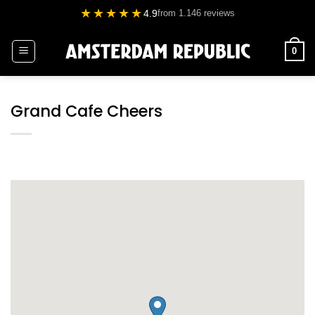
Ga
★★★★★
4.9
from 1.146 reviews
naar
inhoud
0
Grand Cafe Cheers