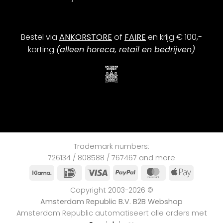
Bestel via
ANKORSTORE
of
FAIRE
en krijg € 100,-
korting
(alleen horeca, retail en bedrijven)
Trademark numbers:
726134 / 808588 / 767467 and more
Klarna
iDEAL
Visa
PayPal
MasterCard
Apple
Pay
Copyright 2003-2026 ©
Amsterdam Republic B.V. B2B Webshop
Amsterdam Republic automatiseert alle orders met