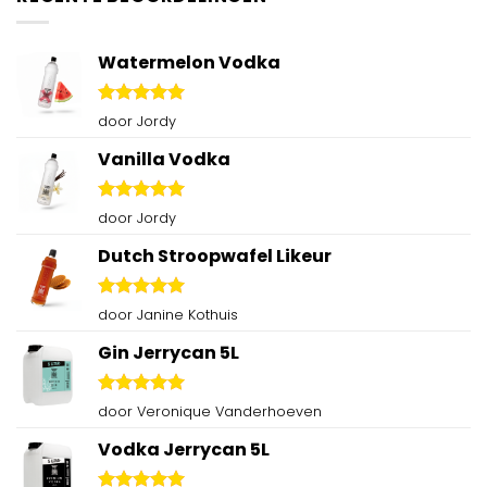
Watermelon Vodka
Gewaardeerd
door Jordy
5
uit 5
Vanilla Vodka
Gewaardeerd
door Jordy
5
uit 5
Dutch Stroopwafel Likeur
Gewaardeerd
door Janine Kothuis
5
uit 5
Gin Jerrycan 5L
Gewaardeerd
door Veronique Vanderhoeven
5
uit 5
Vodka Jerrycan 5L