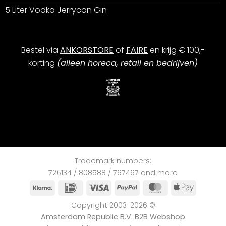
5 Liter Vodka Jerrycan Gin
Bestel via
ANKORSTORE
of
FAIRE
en krijg € 100,-
korting
(alleen horeca, retail en bedrijven)
Trademark numbers:
726134 / 808588 / 767467 and more
Klarna
iDEAL
Visa
PayPal
MasterCard
Apple
Pay
Copyright 2003-2026 ©
Amsterdam Republic B.V. B2B Webshop