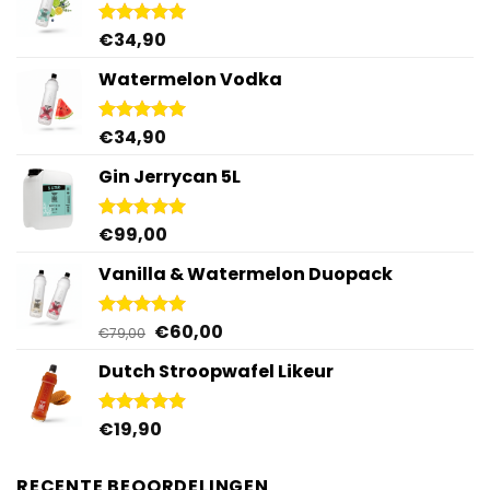
€
34,90
Gewaardeerd
5.00
uit 5
Watermelon Vodka
€
34,90
Gewaardeerd
4.92
uit 5
Gin Jerrycan 5L
€
99,00
Gewaardeerd
5.00
uit 5
Vanilla & Watermelon Duopack
Oorspronkelijke
Huidige
€
60,00
Gewaardeerd
€
79,00
5.00
uit 5
prijs
prijs
Dutch Stroopwafel Likeur
was:
is:
€79,00.
€60,00.
€
19,90
Gewaardeerd
4.87
uit 5
RECENTE BEOORDELINGEN