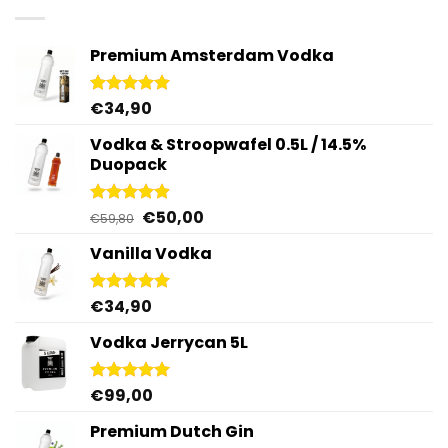
Premium Amsterdam Vodka
€
34,90
Gewaardeerd
4.92
uit 5
Vodka & Stroopwafel 0.5L / 14.5%
Duopack
Oorspronkelijke
Huidige
€
50,00
Gewaardeerd
€
59,80
4.88
uit 5
prijs
prijs
Vanilla Vodka
was:
is:
€59,80.
€50,00.
€
34,90
Gewaardeerd
4.95
uit 5
Vodka Jerrycan 5L
€
99,00
Gewaardeerd
4.96
uit 5
Premium Dutch Gin