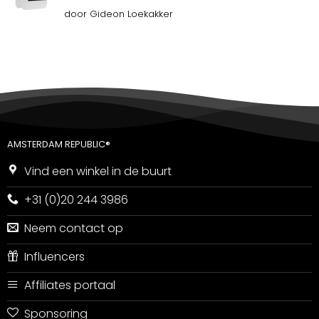
Gewaardeerd
door Gideon Loekakker
5
uit 5
AMSTERDAM REPUBLIC®
Vind een winkel in de buurt
+31 (0)20 244 3986
Neem contact op
Influencers
Affiliates portaal
Sponsoring