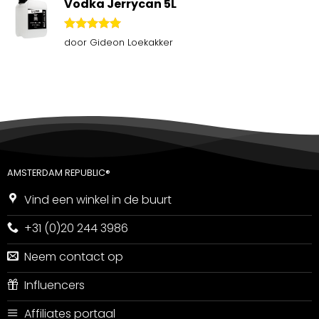
Vodka Jerrycan 5L
Gewaardeerd
door Gideon Loekakker
5
uit 5
AMSTERDAM REPUBLIC®
Vind een winkel in de buurt
+31 (0)20 244 3986
Neem contact op
Influencers
Affiliates portaal