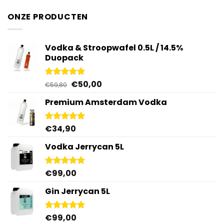
ONZE PRODUCTEN
Vodka & Stroopwafel 0.5L / 14.5%
Duopack
Oorspronkelijke
Huidige
€
50,00
Gewaardeerd
€
59,80
4.88
uit 5
prijs
prijs
Premium Amsterdam Vodka
was:
is:
€59,80.
€50,00.
€
34,90
Gewaardeerd
4.92
uit 5
Vodka Jerrycan 5L
€
99,00
Gewaardeerd
4.96
uit 5
Gin Jerrycan 5L
€
99,00
Gewaardeerd