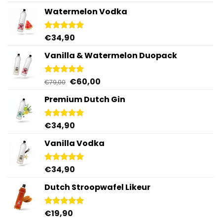
5.00
uit 5
Watermelon Vodka
€
34,90
Gewaardeerd
4.92
uit 5
Vanilla & Watermelon Duopack
Oorspronkelijke
Huidige
€
60,00
Gewaardeerd
€
79,00
5.00
uit 5
prijs
prijs
Premium Dutch Gin
was:
is:
€79,00.
€60,00.
€
34,90
Gewaardeerd
5.00
uit 5
Vanilla Vodka
€
34,90
Gewaardeerd
4.95
uit 5
Dutch Stroopwafel Likeur
€
19,90
Gewaardeerd
4.87
uit 5