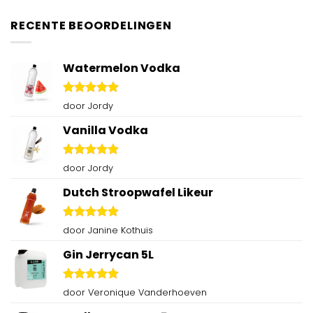
RECENTE BEOORDELINGEN
Watermelon Vodka
Gewaardeerd
door Jordy
5
uit 5
Vanilla Vodka
Gewaardeerd
door Jordy
5
uit 5
Dutch Stroopwafel Likeur
Gewaardeerd
door Janine Kothuis
5
uit 5
Gin Jerrycan 5L
Gewaardeerd
door Veronique Vanderhoeven
5
uit 5