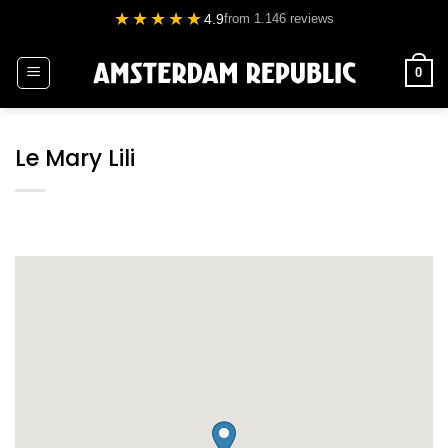
Ga
★★★★★
4.9
from 1.146 reviews
naar
inhoud
0
Le Mary Lili