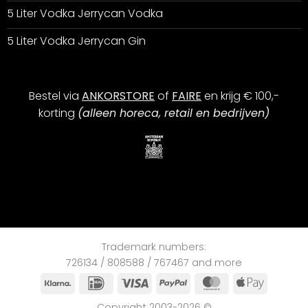
5 Liter Vodka Jerrycan Vodka
5 Liter Vodka Jerrycan Gin
Bestel via
ANKORSTORE
of
FAIRE
en krijg € 100,-
korting
(alleen horeca, retail en bedrijven)
Trademark numbers:
726134 / 808588 / 767467 and more
Klarna
iDEAL
Visa
PayPal
MasterCard
Apple
Pay
Copyright 2003-2026 ©