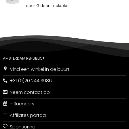
Gewaardeerd
door Gideon Loekakker
5
uit 5
AMSTERDAM REPUBLIC®
Vind een winkel in de buurt
+31 (0)20 244 3986
Neem contact op
Influencers
Affiliates portaal
Sponsoring