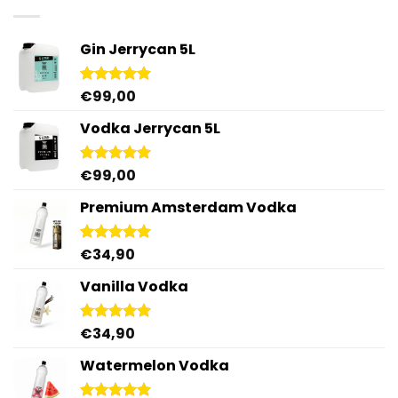
Gin Jerrycan 5L
€
99,00
Gewaardeerd
5.00
uit 5
Vodka Jerrycan 5L
€
99,00
Gewaardeerd
4.96
uit 5
Premium Amsterdam Vodka
€
34,90
Gewaardeerd
4.92
uit 5
Vanilla Vodka
€
34,90
Gewaardeerd
4.95
uit 5
Watermelon Vodka