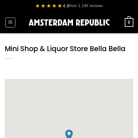
Ga
★★★★★
4.9
from 1.146 reviews
naar
inhoud
0
Mini Shop & Liquor Store Bella Bella