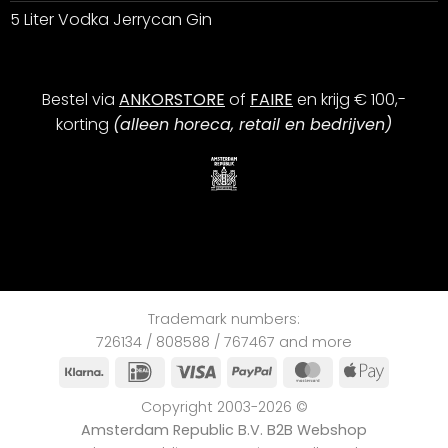
5 Liter Vodka Jerrycan Gin
Bestel via
ANKORSTORE
of
FAIRE
en krijg € 100,-
korting
(alleen horeca, retail en bedrijven)
Trademark numbers:
726134 / 808588 / 767467 and more
Klarna
iDEAL
Visa
PayPal
MasterCard
Apple
Pay
Copyright 2003-2026 ©
Amsterdam Republic B.V. B2B Webshop