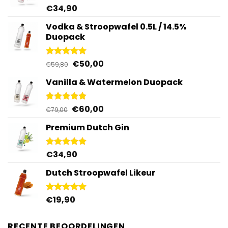
€
34,90
Gewaardeerd
4.92
uit 5
Vodka & Stroopwafel 0.5L / 14.5%
Duopack
Oorspronkelijke
Huidige
€
50,00
Gewaardeerd
€
59,80
4.88
uit 5
prijs
prijs
Vanilla & Watermelon Duopack
was:
is:
€59,80.
€50,00.
Oorspronkelijke
Huidige
€
60,00
Gewaardeerd
€
79,00
5.00
uit 5
prijs
prijs
Premium Dutch Gin
was:
is:
€79,00.
€60,00.
€
34,90
Gewaardeerd
5.00
uit 5
Dutch Stroopwafel Likeur
€
19,90
Gewaardeerd
4.87
uit 5
RECENTE BEOORDELINGEN