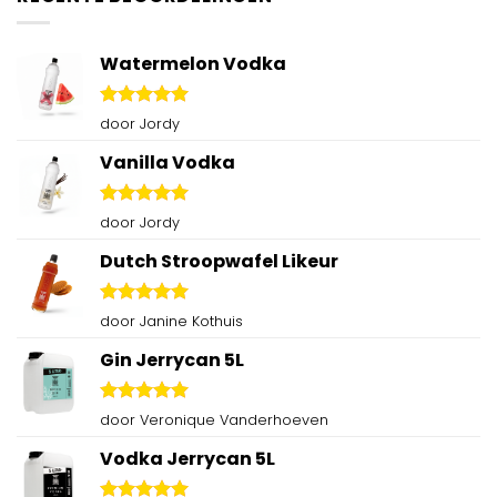
Watermelon Vodka
Gewaardeerd
door Jordy
5
uit 5
Vanilla Vodka
Gewaardeerd
door Jordy
5
uit 5
Dutch Stroopwafel Likeur
Gewaardeerd
door Janine Kothuis
5
uit 5
Gin Jerrycan 5L
Gewaardeerd
door Veronique Vanderhoeven
5
uit 5
Vodka Jerrycan 5L