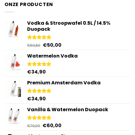
ONZE PRODUCTEN
Vodka & Stroopwafel 0.5L / 14.5%
Duopack
Oorspronkelijke
Huidige
€
50,00
Gewaardeerd
€
59,80
4.88
uit 5
prijs
prijs
Watermelon Vodka
was:
is:
€59,80.
€50,00.
€
34,90
Gewaardeerd
4.92
uit 5
Premium Amsterdam Vodka
€
34,90
Gewaardeerd
4.92
uit 5
Vanilla & Watermelon Duopack
Oorspronkelijke
Huidige
€
60,00
Gewaardeerd
€
79,00
5.00
uit 5
prijs
prijs