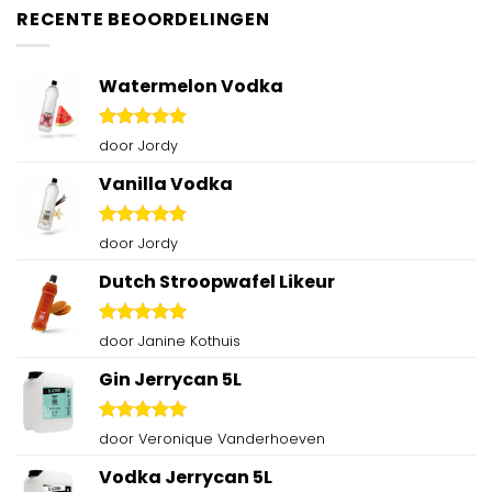
RECENTE BEOORDELINGEN
Watermelon Vodka
Gewaardeerd
door Jordy
5
uit 5
Vanilla Vodka
Gewaardeerd
door Jordy
5
uit 5
Dutch Stroopwafel Likeur
Gewaardeerd
door Janine Kothuis
5
uit 5
Gin Jerrycan 5L
Gewaardeerd
door Veronique Vanderhoeven
5
uit 5
Vodka Jerrycan 5L