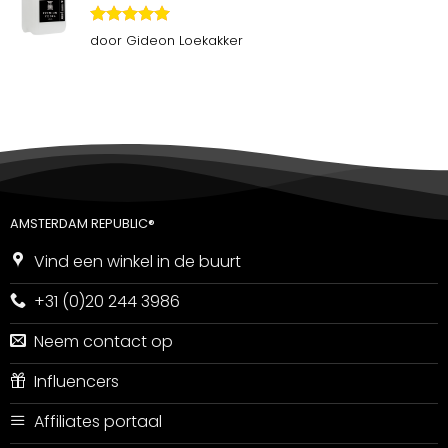
Gewaardeerd
door Gideon Loekakker
5
uit 5
AMSTERDAM REPUBLIC®
Vind een winkel in de buurt
+31 (0)20 244 3986
Neem contact op
Influencers
Affiliates portaal