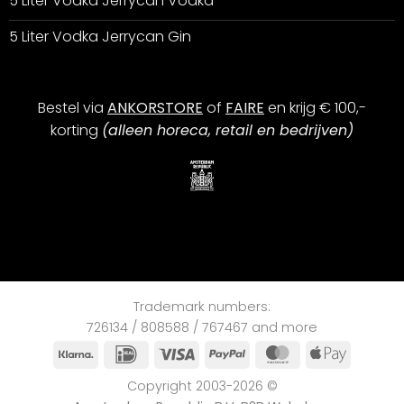
5 Liter Vodka Jerrycan Vodka
5 Liter Vodka Jerrycan Gin
Bestel via
ANKORSTORE
of
FAIRE
en krijg € 100,-
korting
(alleen horeca, retail en bedrijven)
Trademark numbers:
726134 / 808588 / 767467 and more
Klarna
iDEAL
Visa
PayPal
MasterCard
Apple
Pay
Copyright 2003-2026 ©