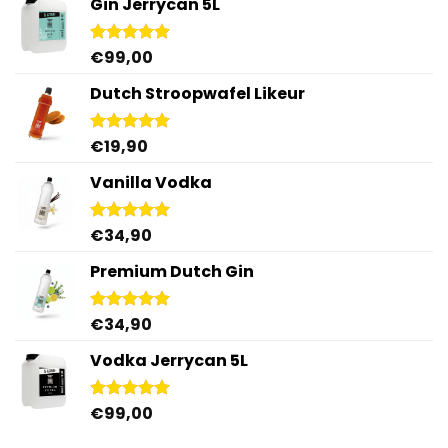
Gin Jerrycan 5L
was:
is:
€79,00.
€60,00.
€
99,00
Gewaardeerd
5.00
uit 5
Dutch Stroopwafel Likeur
€
19,90
Gewaardeerd
4.87
uit 5
Vanilla Vodka
€
34,90
Gewaardeerd
4.95
uit 5
Premium Dutch Gin
€
34,90
Gewaardeerd
5.00
uit 5
Vodka Jerrycan 5L
€
99,00
Gewaardeerd
4.96
uit 5