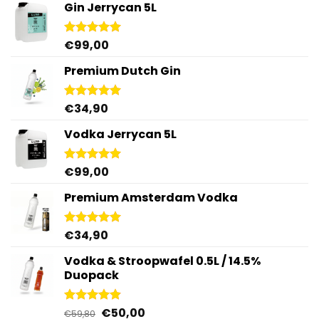
Gin Jerrycan 5L
€
99,00
Gewaardeerd
5.00
uit 5
Premium Dutch Gin
€
34,90
Gewaardeerd
5.00
uit 5
Vodka Jerrycan 5L
€
99,00
Gewaardeerd
4.96
uit 5
Premium Amsterdam Vodka
€
34,90
Gewaardeerd
4.92
uit 5
Vodka & Stroopwafel 0.5L / 14.5%
Duopack
Oorspronkelijke
Huidige
€
50,00
Gewaardeerd
€
59,80