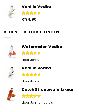
4.88
uit 5
prijs
prijs
Vanilla Vodka
was:
is:
€59,80.
€50,00.
€
34,90
Gewaardeerd
4.95
uit 5
RECENTE BEOORDELINGEN
Watermelon Vodka
Gewaardeerd
door Jordy
5
uit 5
Vanilla Vodka
Gewaardeerd
door Jordy
5
uit 5
Dutch Stroopwafel Likeur
Gewaardeerd
door Janine Kothuis
5
uit 5