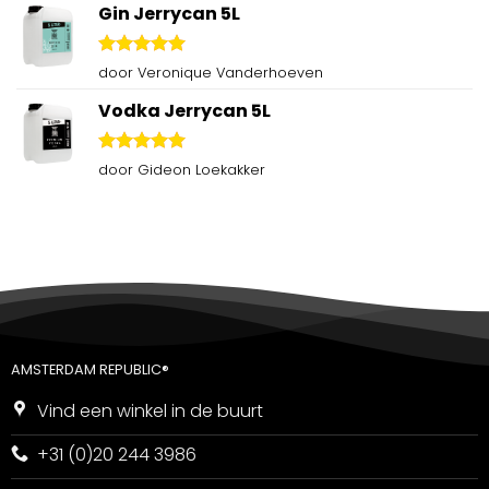
Gin Jerrycan 5L
Gewaardeerd
door Veronique Vanderhoeven
5
uit 5
Vodka Jerrycan 5L
Gewaardeerd
door Gideon Loekakker
5
uit 5
AMSTERDAM REPUBLIC®
Vind een winkel in de buurt
+31 (0)20 244 3986