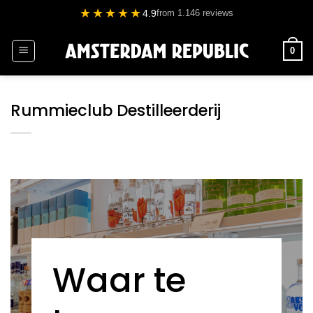
Ga
★★★★★
4.9
from 1.146 reviews
naar
inhoud
0
Rummieclub Destilleerderij
Waar te