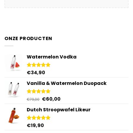
ONZE PRODUCTEN
Watermelon Vodka
€
34,90
Gewaardeerd
4.92
uit 5
Vanilla & Watermelon Duopack
Oorspronkelijke
Huidige
€
60,00
Gewaardeerd
€
79,00
5.00
uit 5
prijs
prijs
Dutch Stroopwafel Likeur
was:
is:
€79,00.
€60,00.
€
19,90
Gewaardeerd
4.87
uit 5