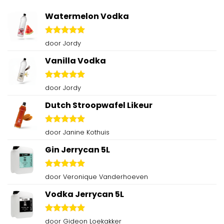
Watermelon Vodka
Gewaardeerd
door Jordy
5
uit 5
Vanilla Vodka
Gewaardeerd
door Jordy
5
uit 5
Dutch Stroopwafel Likeur
Gewaardeerd
door Janine Kothuis
5
uit 5
Gin Jerrycan 5L
Gewaardeerd
door Veronique Vanderhoeven
5
uit 5
Vodka Jerrycan 5L
Gewaardeerd
door Gideon Loekakker