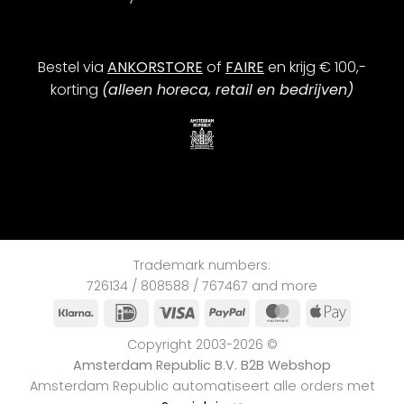
Bestel via
ANKORSTORE
of
FAIRE
en krijg € 100,-
korting
(alleen horeca, retail en bedrijven)
Trademark numbers:
726134 / 808588 / 767467 and more
Klarna
iDEAL
Visa
PayPal
MasterCard
Apple
Pay
Copyright 2003-2026 ©
Amsterdam Republic B.V. B2B Webshop
Amsterdam Republic automatiseert alle orders met