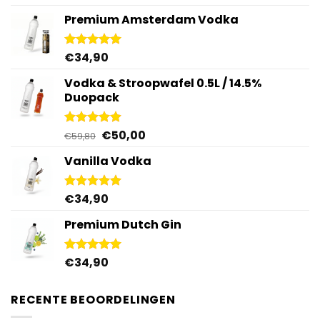
4.92
uit 5
Premium Amsterdam Vodka
€
34,90
Gewaardeerd
4.92
uit 5
Vodka & Stroopwafel 0.5L / 14.5%
Duopack
Oorspronkelijke
Huidige
€
50,00
Gewaardeerd
€
59,80
4.88
uit 5
prijs
prijs
Vanilla Vodka
was:
is:
€59,80.
€50,00.
€
34,90
Gewaardeerd
4.95
uit 5
Premium Dutch Gin
€
34,90
Gewaardeerd
5.00
uit 5
RECENTE BEOORDELINGEN