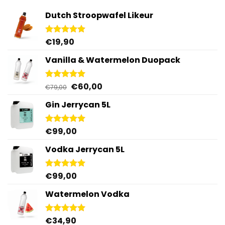
Dutch Stroopwafel Likeur
€
19,90
Gewaardeerd
4.87
uit 5
Vanilla & Watermelon Duopack
Oorspronkelijke
Huidige
€
60,00
Gewaardeerd
€
79,00
5.00
uit 5
prijs
prijs
Gin Jerrycan 5L
was:
is:
€79,00.
€60,00.
€
99,00
Gewaardeerd
5.00
uit 5
Vodka Jerrycan 5L
€
99,00
Gewaardeerd
4.96
uit 5
Watermelon Vodka
€
34,90
Gewaardeerd