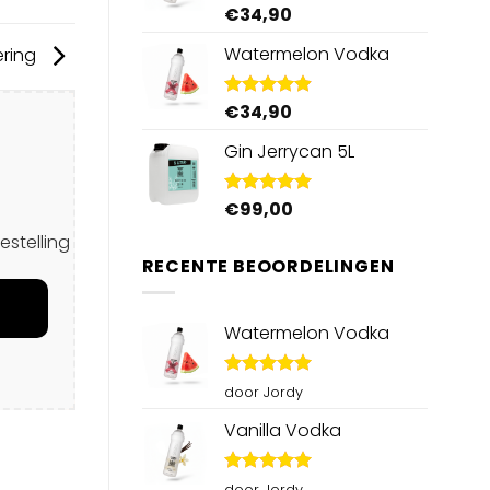
€
34,90
Gewaardeerd
4.95
uit 5
Watermelon Vodka
ering
€
34,90
Gewaardeerd
4.92
uit 5
Gin Jerrycan 5L
€
99,00
Gewaardeerd
5.00
uit 5
estelling
RECENTE BEOORDELINGEN
Watermelon Vodka
Gewaardeerd
door Jordy
5
uit 5
Vanilla Vodka
Gewaardeerd
door Jordy