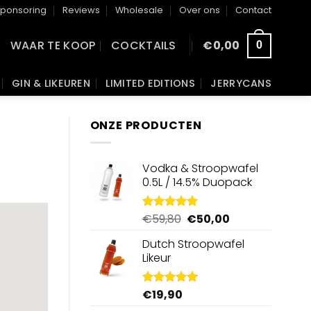
ponsoring
Reviews
Wholesale
Over ons
Contact
WAAR TE KOOP
COCKTAILS
€
0,00
0
GIN & LIKEUREN
LIMITED EDITIONS
JERRYCANS
ONZE PRODUCTEN
Vodka & Stroopwafel
0.5L / 14.5% Duopack
Oorspronkelijke
Huidige
€
59,80
€
50,00
Gewaardeerd
4.88
uit 5
prijs
prijs
Dutch Stroopwafel
was:
is:
Likeur
€59,80.
€50,00.
€
19,90
Gewaardeerd
4.87
uit 5