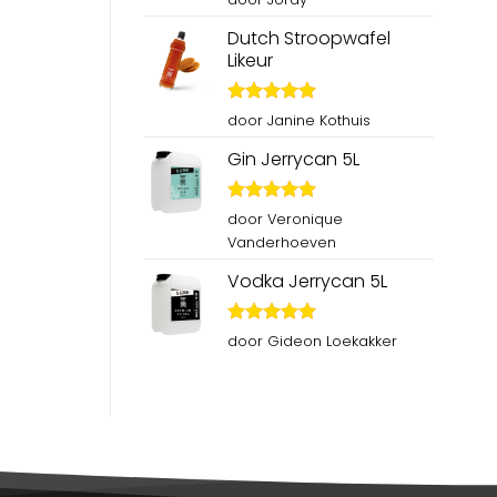
5
uit 5
Dutch Stroopwafel
Likeur
Gewaardeerd
door Janine Kothuis
5
uit 5
Gin Jerrycan 5L
Gewaardeerd
door Veronique
5
uit 5
Vanderhoeven
Vodka Jerrycan 5L
Gewaardeerd
door Gideon Loekakker
5
uit 5