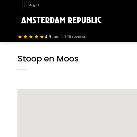
Ga
Login
naar
inhoud
★★★★★
4.9
from 1.146 reviews
Stoop en Moos