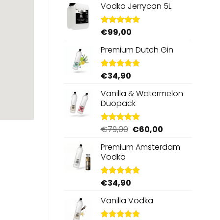
Vodka Jerrycan 5L
€
99,00
Gewaardeerd
4.96
uit 5
Premium Dutch Gin
€
34,90
Gewaardeerd
5.00
uit 5
Vanilla & Watermelon
Duopack
Oorspronkelijke
Huidige
€
79,00
€
60,00
Gewaardeerd
5.00
uit 5
prijs
prijs
Premium Amsterdam
was:
is:
Vodka
€79,00.
€60,00.
€
34,90
Gewaardeerd
4.92
uit 5
Vanilla Vodka