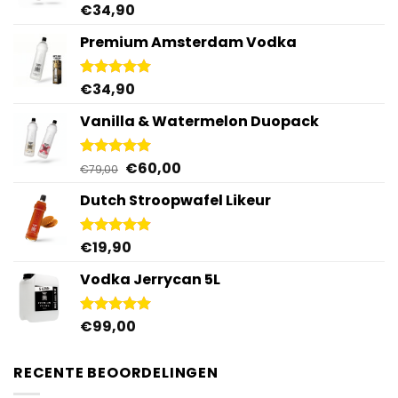
€
34,90
Gewaardeerd
4.92
uit 5
Premium Amsterdam Vodka
€
34,90
Gewaardeerd
4.92
uit 5
Vanilla & Watermelon Duopack
Oorspronkelijke
Huidige
€
60,00
Gewaardeerd
€
79,00
5.00
uit 5
prijs
prijs
Dutch Stroopwafel Likeur
was:
is:
€79,00.
€60,00.
€
19,90
Gewaardeerd
4.87
uit 5
Vodka Jerrycan 5L
€
99,00
Gewaardeerd
4.96
uit 5
RECENTE BEOORDELINGEN