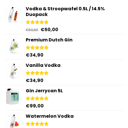
Vodka & Stroopwafel 0.5L / 14.5%
Duopack
Oorspronkelijke
Huidige
€
50,00
Gewaardeerd
€
59,80
4.88
uit 5
prijs
prijs
Premium Dutch Gin
was:
is:
€59,80.
€50,00.
€
34,90
Gewaardeerd
5.00
uit 5
Vanilla Vodka
€
34,90
Gewaardeerd
4.95
uit 5
Gin Jerrycan 5L
€
99,00
Gewaardeerd
5.00
uit 5
Watermelon Vodka