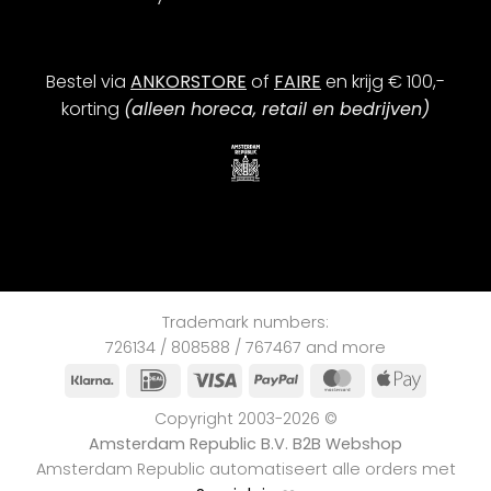
Bestel via
ANKORSTORE
of
FAIRE
en krijg € 100,-
korting
(alleen horeca, retail en bedrijven)
Trademark numbers:
726134 / 808588 / 767467 and more
Klarna
iDEAL
Visa
PayPal
MasterCard
Apple
Pay
Copyright 2003-2026 ©
Amsterdam Republic B.V. B2B Webshop
Amsterdam Republic automatiseert alle orders met