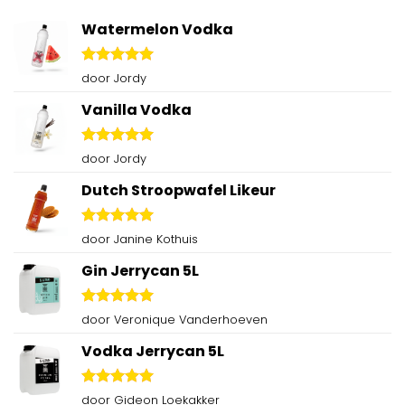
Watermelon Vodka
Gewaardeerd
door Jordy
5
uit 5
Vanilla Vodka
Gewaardeerd
door Jordy
5
uit 5
Dutch Stroopwafel Likeur
Gewaardeerd
door Janine Kothuis
5
uit 5
Gin Jerrycan 5L
Gewaardeerd
door Veronique Vanderhoeven
5
uit 5
Vodka Jerrycan 5L
Gewaardeerd
door Gideon Loekakker