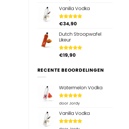
5.00
uit 5
Vanilla Vodka
€
34,90
Gewaardeerd
4.95
uit 5
Dutch Stroopwafel
Likeur
€
19,90
Gewaardeerd
4.87
uit 5
RECENTE BEOORDELINGEN
Watermelon Vodka
Gewaardeerd
door Jordy
5
uit 5
Vanilla Vodka
Gewaardeerd
door Jordy