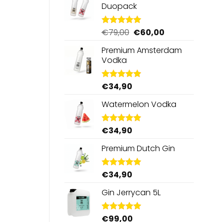
Duopack
Oorspronkelijke
Huidige
€
79,00
€
60,00
Gewaardeerd
5.00
uit 5
prijs
prijs
Premium Amsterdam
was:
is:
Vodka
€79,00.
€60,00.
€
34,90
Gewaardeerd
4.92
uit 5
Watermelon Vodka
€
34,90
Gewaardeerd
4.92
uit 5
Premium Dutch Gin
€
34,90
Gewaardeerd
5.00
uit 5
Gin Jerrycan 5L
€
99,00
Gewaardeerd