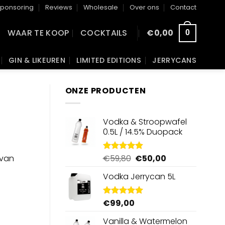
ponsoring
Reviews
Wholesale
Over ons
Contact
WAAR TE KOOP
COCKTAILS
€
0,00
0
GIN & LIKEUREN
LIMITED EDITIONS
JERRYCANS
ONZE PRODUCTEN
Vodka & Stroopwafel
0.5L / 14.5% Duopack
Oorspronkelijke
Huidige
€
59,80
€
50,00
 van
Gewaardeerd
4.88
uit 5
prijs
prijs
Vodka Jerrycan 5L
was:
is:
€59,80.
€50,00.
€
99,00
Gewaardeerd
4.96
uit 5
Vanilla & Watermelon