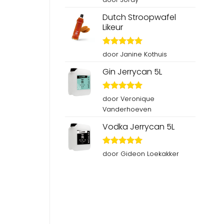
5
uit 5
Dutch Stroopwafel
Likeur
Gewaardeerd
door Janine Kothuis
5
uit 5
Gin Jerrycan 5L
Gewaardeerd
door Veronique
5
uit 5
Vanderhoeven
Vodka Jerrycan 5L
Gewaardeerd
door Gideon Loekakker
5
uit 5