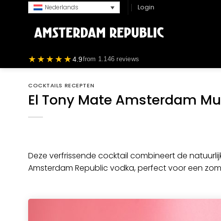
Ga
Login
Nederlands
naar
inhoud
★★★★★
4.9
from 1.146 reviews
COCKTAILS RECEPTEN
El Tony Mate Amsterdam Mul
Deze verfrissende cocktail combineert de natuurli
Amsterdam Republic vodka, perfect voor een zome