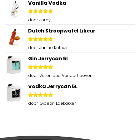
Vanilla Vodka
Gewaardeerd
door Jordy
5
uit 5
Dutch Stroopwafel Likeur
Gewaardeerd
door Janine Kothuis
5
uit 5
Gin Jerrycan 5L
Gewaardeerd
door Veronique Vanderhoeven
5
uit 5
Vodka Jerrycan 5L
Gewaardeerd
door Gideon Loekakker
5
uit 5