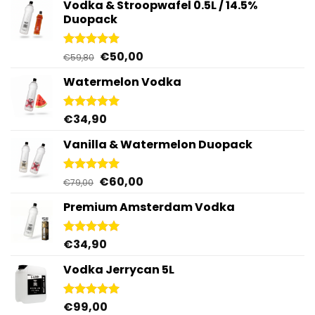
Vodka & Stroopwafel 0.5L / 14.5%
Duopack
Oorspronkelijke
Huidige
€
50,00
Gewaardeerd
€
59,80
4.88
uit 5
prijs
prijs
Watermelon Vodka
was:
is:
€59,80.
€50,00.
€
34,90
Gewaardeerd
4.92
uit 5
Vanilla & Watermelon Duopack
Oorspronkelijke
Huidige
€
60,00
Gewaardeerd
€
79,00
5.00
uit 5
prijs
prijs
Premium Amsterdam Vodka
was:
is:
€79,00.
€60,00.
€
34,90
Gewaardeerd
4.92
uit 5
Vodka Jerrycan 5L
€
99,00
Gewaardeerd