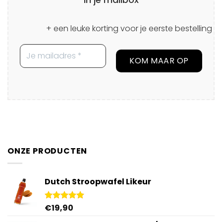
+ een leuke korting voor je eerste bestelling
ONZE PRODUCTEN
Dutch Stroopwafel Likeur
€
19,90
Gewaardeerd
4.87
uit 5