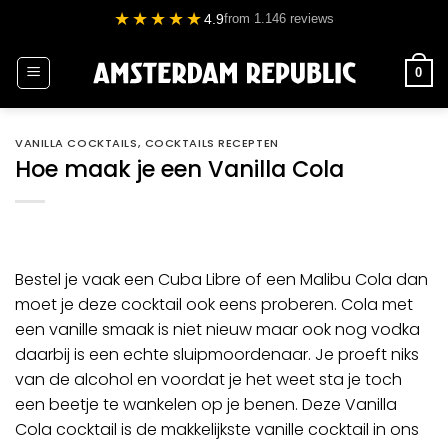
Ga
★★★★★
4.9
from 1.146 reviews
naar
inhoud
0
VANILLA COCKTAILS
,
COCKTAILS RECEPTEN
Hoe maak je een Vanilla Cola
Bestel je vaak een
Cuba Libre
of een Malibu Cola dan
moet je deze cocktail ook eens proberen. Cola met
een vanille smaak is niet nieuw maar ook nog vodka
daarbij is een echte sluipmoordenaar. Je proeft niks
van de alcohol en voordat je het weet sta je toch
een beetje te wankelen op je benen. Deze Vanilla
Cola cocktail is de makkelijkste vanille cocktail in ons