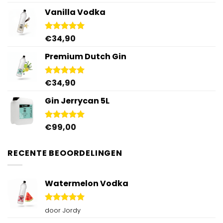
4.96
uit 5
Vanilla Vodka
€
34,90
Gewaardeerd
4.95
uit 5
Premium Dutch Gin
€
34,90
Gewaardeerd
5.00
uit 5
Gin Jerrycan 5L
€
99,00
Gewaardeerd
5.00
uit 5
RECENTE BEOORDELINGEN
Watermelon Vodka
Gewaardeerd
door Jordy
5
uit 5