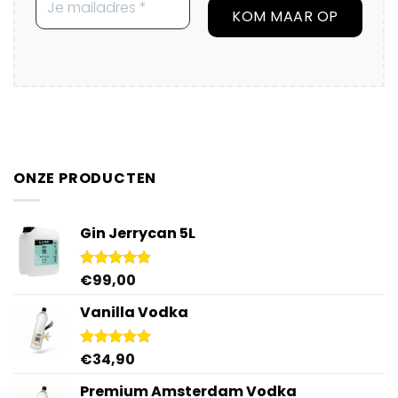
ONZE PRODUCTEN
Gin Jerrycan 5L
€
99,00
Gewaardeerd
5.00
uit 5
Vanilla Vodka
€
34,90
Gewaardeerd
4.95
uit 5
Premium Amsterdam Vodka