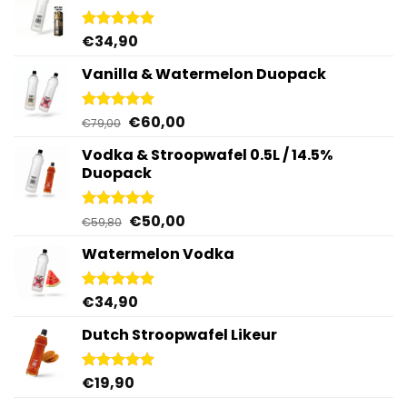
€
34,90
Gewaardeerd
4.92
uit 5
Vanilla & Watermelon Duopack
Oorspronkelijke
Huidige
€
60,00
Gewaardeerd
€
79,00
5.00
uit 5
prijs
prijs
Vodka & Stroopwafel 0.5L / 14.5%
was:
is:
Duopack
€79,00.
€60,00.
Oorspronkelijke
Huidige
€
50,00
Gewaardeerd
€
59,80
4.88
uit 5
prijs
prijs
Watermelon Vodka
was:
is:
€59,80.
€50,00.
€
34,90
Gewaardeerd
4.92
uit 5
Dutch Stroopwafel Likeur
€
19,90
Gewaardeerd
4.87
uit 5