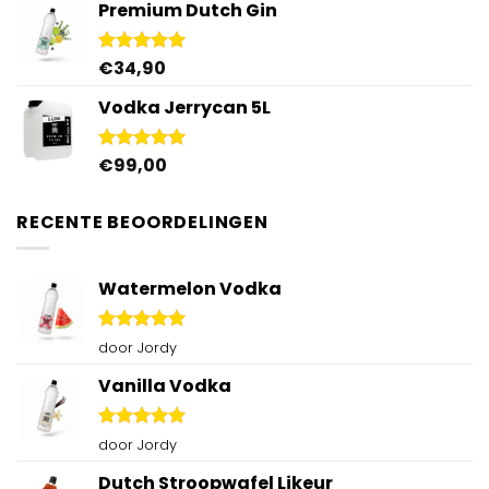
Premium Dutch Gin
€
34,90
Gewaardeerd
5.00
uit 5
Vodka Jerrycan 5L
€
99,00
Gewaardeerd
4.96
uit 5
RECENTE BEOORDELINGEN
Watermelon Vodka
Gewaardeerd
door Jordy
5
uit 5
Vanilla Vodka
Gewaardeerd
door Jordy
5
uit 5
Dutch Stroopwafel Likeur