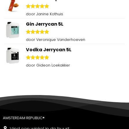
Gewaardeerd
door Janine Kothuis
5
uit 5
Gin Jerrycan 5L
Gewaardeerd
door Veronique Vanderhoeven
5
uit 5
Vodka Jerrycan 5L
Gewaardeerd
door Gideon Loekakker
5
uit 5
AMSTERDAM REPUBLIC®
Vind een winkel in de buurt