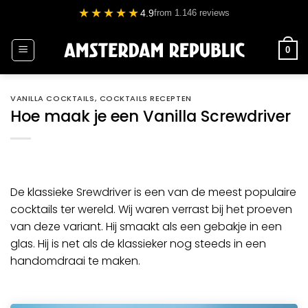
Ga
★★★★★
4.9
from 1.146 reviews
naar
inhoud
0
VANILLA COCKTAILS
,
COCKTAILS RECEPTEN
Hoe maak je een Vanilla Screwdriver
De klassieke
Srewdriver
is een van de meest populaire
cocktails ter wereld. Wij waren verrast bij het proeven
van deze variant. Hij smaakt als een gebakje in een
glas. Hij is net als de
klassieker
nog steeds in een
handomdraai te maken.