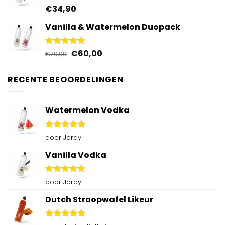
€
34,90
Gewaardeerd
5.00
uit 5
Vanilla & Watermelon Duopack
Oorspronkelijke
Huidige
€
60,00
Gewaardeerd
€
79,00
5.00
uit 5
prijs
prijs
was:
is:
RECENTE BEOORDELINGEN
€79,00.
€60,00.
Watermelon Vodka
Gewaardeerd
door Jordy
5
uit 5
Vanilla Vodka
Gewaardeerd
door Jordy
5
uit 5
Dutch Stroopwafel Likeur