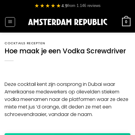
Ga
★★★★★
4.9
from 1.146 reviews
naar
inhoud
0
COCKTAILS RECEPTEN
Hoe maak je een Vodka Screwdriver
Deze cocktail kent zijn oorsprong in
Dubai
waar
Amerikaanse medewerkers op olievelden stiekem
vodka
meenamen naar de platformen waar ze deze
mixte met jus ‘d orange, dit deden ze met een
schroevendraaier, vandaar de naam.