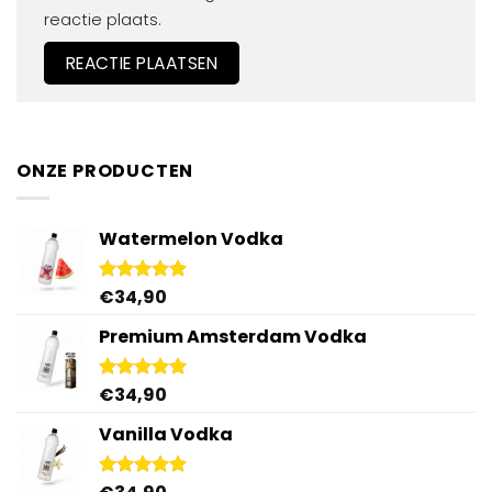
reactie plaats.
ONZE PRODUCTEN
Watermelon Vodka
€
34,90
Gewaardeerd
4.92
uit 5
Premium Amsterdam Vodka
€
34,90
Gewaardeerd
4.92
uit 5
Vanilla Vodka
Gewaardeerd