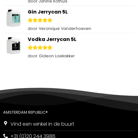
Gewaardeerd
door Janine Kothuis
5
uit 5
Gin Jerrycan 5L
Gewaardeerd
door Veronique Vanderhoeven
5
uit 5
Vodka Jerrycan 5L
Gewaardeerd
door Gideon Loekakker
5
uit 5
AMSTERDAM REPUBLIC®
Vind een winkel in de buurt
+31 (0)20 244 3986