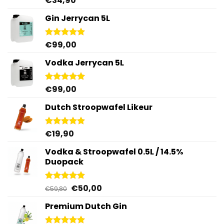
€
34,90
4.95
uit 5
Gin Jerrycan 5L
€
99,00
Gewaardeerd
5.00
uit 5
Vodka Jerrycan 5L
€
99,00
Gewaardeerd
4.96
uit 5
Dutch Stroopwafel Likeur
€
19,90
Gewaardeerd
4.87
uit 5
Vodka & Stroopwafel 0.5L / 14.5%
Duopack
Oorspronkelijke
Huidige
€
50,00
Gewaardeerd
€
59,80
4.88
uit 5
prijs
prijs
Premium Dutch Gin
was:
is:
€59,80.
€50,00.