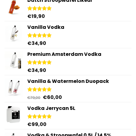
Dutch Stroopwafel Likeur
€
19,90
Gewaardeerd
4.87
uit 5
Vanilla Vodka
€
34,90
Gewaardeerd
4.95
uit 5
Premium Amsterdam Vodka
€
34,90
Gewaardeerd
4.92
uit 5
Vanilla & Watermelon Duopack
Oorspronkelijke
Huidige
€
60,00
Gewaardeerd
€
79,00
5.00
uit 5
prijs
prijs
Vodka Jerrycan 5L
was:
is:
€79,00.
€60,00.
€
99,00
Gewaardeerd
4.96
uit 5
Vodka & Stroopwafel 0.5L / 14.5%