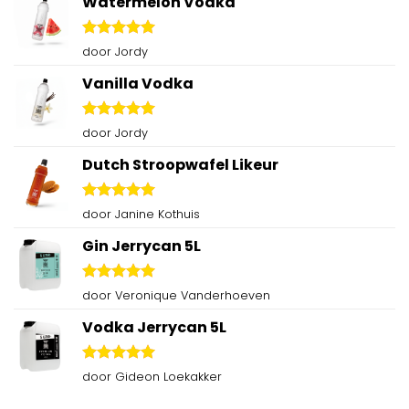
Watermelon Vodka
Gewaardeerd
door Jordy
5
uit 5
Vanilla Vodka
Gewaardeerd
door Jordy
5
uit 5
Dutch Stroopwafel Likeur
Gewaardeerd
door Janine Kothuis
5
uit 5
Gin Jerrycan 5L
Gewaardeerd
door Veronique Vanderhoeven
5
uit 5
Vodka Jerrycan 5L
Gewaardeerd
door Gideon Loekakker
5
uit 5