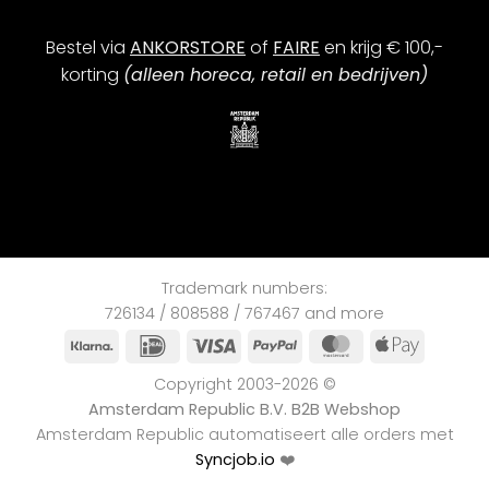
Bestel via
ANKORSTORE
of
FAIRE
en krijg € 100,-
korting
(alleen horeca, retail en bedrijven)
Trademark numbers:
726134 / 808588 / 767467 and more
Klarna
iDEAL
Visa
PayPal
MasterCard
Apple
Pay
Copyright 2003-2026 ©
Amsterdam Republic B.V. B2B Webshop
Amsterdam Republic automatiseert alle orders met
Syncjob.io
❤️