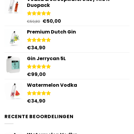
Duopack
Oorspronkelijke
Huidige
€
50,00
Gewaardeerd
€
59,80
4.88
uit 5
prijs
prijs
Premium Dutch Gin
was:
is:
€59,80.
€50,00.
€
34,90
Gewaardeerd
5.00
uit 5
Gin Jerrycan 5L
€
99,00
Gewaardeerd
5.00
uit 5
Watermelon Vodka
€
34,90
Gewaardeerd
4.92
uit 5
RECENTE BEOORDELINGEN