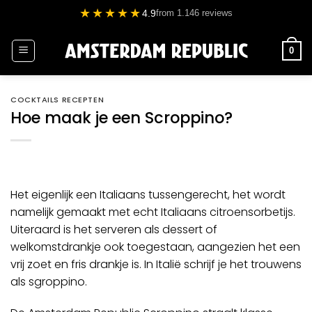
Ga
★★★★★
4.9
from 1.146 reviews
naar
inhoud
0
COCKTAILS RECEPTEN
Hoe maak je een Scroppino?
Het eigenlijk een Italiaans
tussengerecht
, het wordt
namelijk gemaakt met echt Italiaans citroensorbetijs.
Uiteraard is het serveren als dessert of
welkomstdrankje ook toegestaan, aangezien het een
vrij zoet en fris drankje is. In Italië schrijf je het trouwens
als sgroppino.