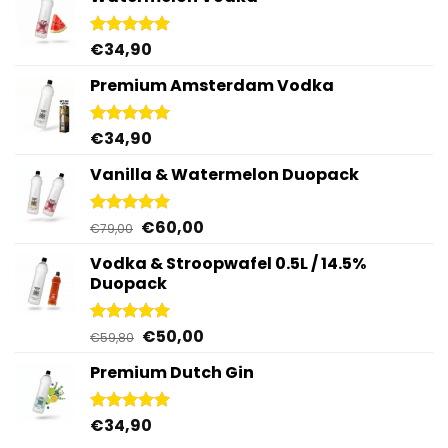
€
34,90
Gewaardeerd
4.92
uit 5
Premium Amsterdam Vodka
€
34,90
Gewaardeerd
4.92
uit 5
Vanilla & Watermelon Duopack
Oorspronkelijke
Huidige
€
60,00
Gewaardeerd
€
79,00
5.00
uit 5
prijs
prijs
Vodka & Stroopwafel 0.5L / 14.5%
was:
is:
Duopack
€79,00.
€60,00.
Oorspronkelijke
Huidige
€
50,00
Gewaardeerd
€
59,80
4.88
uit 5
prijs
prijs
Premium Dutch Gin
was:
is:
€59,80.
€50,00.
€
34,90
Gewaardeerd
5.00
uit 5