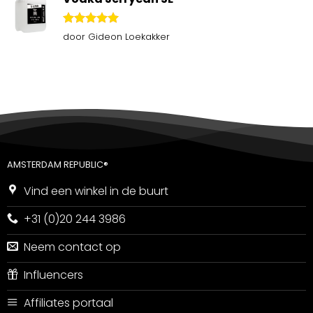
Gewaardeerd
door Gideon Loekakker
5
uit 5
AMSTERDAM REPUBLIC®
Vind een winkel in de buurt
+31 (0)20 244 3986
Neem contact op
Influencers
Affiliates portaal