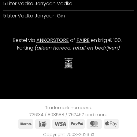
5 Liter Vodka Jerrycan Vodka
5 Liter Vodka Jerrycan Gin
Bestel via
ANKORSTORE
of
FAIRE
en krijg € 100,-
korting
(alleen horeca, retail en bedrijven)
Trademark numbers:
726134 / 808588 / 767467 and more
Klarna
iDEAL
Visa
PayPal
MasterCard
Apple
Pay
Copyright 2003-2026 ©