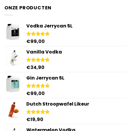
ONZE PRODUCTEN
Vodka Jerrycan 5L
€
99,00
Gewaardeerd
4.96
uit 5
Vanilla Vodka
€
34,90
Gewaardeerd
4.95
uit 5
Gin Jerrycan 5L
€
99,00
Gewaardeerd
5.00
uit 5
Dutch Stroopwafel Likeur
€
19,90
Gewaardeerd
4.87
uit 5
Watermelon Vodka