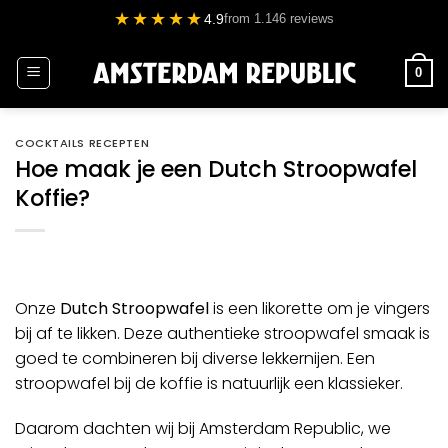
Ga
★★★★★
4.9
from 1.146 reviews
naar
inhoud
0
COCKTAILS RECEPTEN
Hoe maak je een Dutch Stroopwafel
Koffie?
Onze
Dutch Stroopwafel
is een likorette om je vingers
bij af te likken. Deze authentieke
stroopwafel
smaak is
goed te combineren bij diverse lekkernijen. Een
stroopwafel bij de koffie is natuurlijk een klassieker.
Daarom dachten wij bij Amsterdam Republic, we