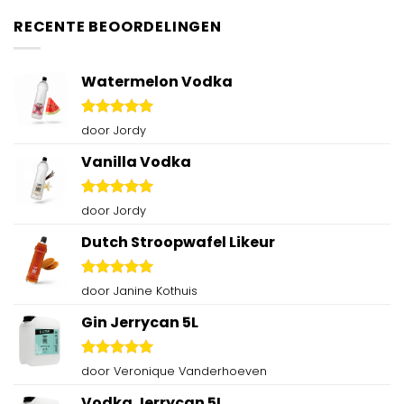
RECENTE BEOORDELINGEN
Watermelon Vodka
Gewaardeerd
door Jordy
5
uit 5
Vanilla Vodka
Gewaardeerd
door Jordy
5
uit 5
Dutch Stroopwafel Likeur
Gewaardeerd
door Janine Kothuis
5
uit 5
Gin Jerrycan 5L
Gewaardeerd
door Veronique Vanderhoeven
5
uit 5
Vodka Jerrycan 5L