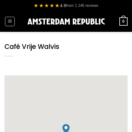
Ga
★★★★★
4.9
from 1.146 reviews
naar
inhoud
0
Café Vrije Walvis