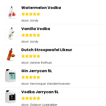
Watermelon Vodka
Gewaardeerd
door Jordy
5
uit 5
Vanilla Vodka
Gewaardeerd
door Jordy
5
uit 5
Dutch Stroopwafel Likeur
Gewaardeerd
door Janine Kothuis
5
uit 5
Gin Jerrycan 5L
Gewaardeerd
door Veronique Vanderhoeven
5
uit 5
Vodka Jerrycan 5L
Gewaardeerd
door Gideon Loekakker