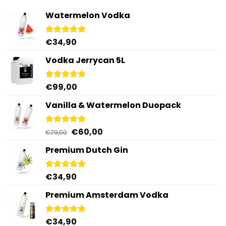
Watermelon Vodka
€
34,90
Gewaardeerd
4.92
uit 5
Vodka Jerrycan 5L
€
99,00
Gewaardeerd
4.96
uit 5
Vanilla & Watermelon Duopack
Oorspronkelijke
Huidige
€
60,00
Gewaardeerd
€
79,00
5.00
uit 5
prijs
prijs
Premium Dutch Gin
was:
is:
€79,00.
€60,00.
€
34,90
Gewaardeerd
5.00
uit 5
Premium Amsterdam Vodka
€
34,90
Gewaardeerd