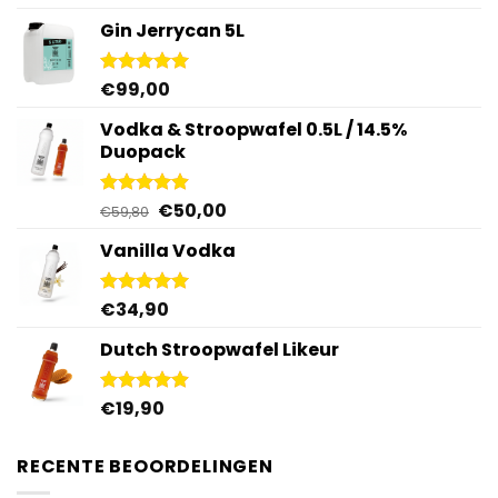
4.92
uit 5
Gin Jerrycan 5L
€
99,00
Gewaardeerd
5.00
uit 5
Vodka & Stroopwafel 0.5L / 14.5%
Duopack
Oorspronkelijke
Huidige
€
50,00
Gewaardeerd
€
59,80
4.88
uit 5
prijs
prijs
Vanilla Vodka
was:
is:
€59,80.
€50,00.
€
34,90
Gewaardeerd
4.95
uit 5
Dutch Stroopwafel Likeur
€
19,90
Gewaardeerd
4.87
uit 5
RECENTE BEOORDELINGEN