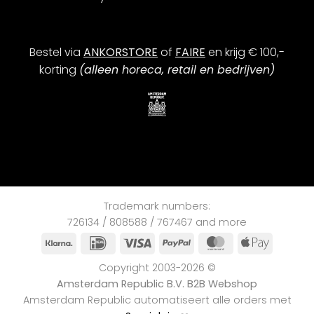
Bestel via
ANKORSTORE
of
FAIRE
en krijg € 100,-
korting
(alleen horeca, retail en bedrijven)
Trademark numbers:
726134 / 808588 / 767467 and more
Klarna
iDEAL
Visa
PayPal
MasterCard
Apple
Pay
Copyright 2003-2026 ©
Amsterdam Republic B.V. B2B Webshop
Amsterdam Republic automatiseert alle orders met