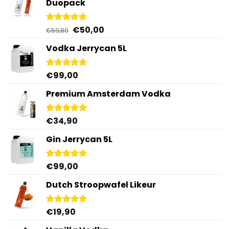
Duopack
€79,00.
€60,00.
Oorspronkelijke
Huidige
€
50,00
Gewaardeerd
€
59,80
4.88
uit 5
prijs
prijs
Vodka Jerrycan 5L
was:
is:
€59,80.
€50,00.
€
99,00
Gewaardeerd
4.96
uit 5
Premium Amsterdam Vodka
€
34,90
Gewaardeerd
4.92
uit 5
Gin Jerrycan 5L
€
99,00
Gewaardeerd
5.00
uit 5
Dutch Stroopwafel Likeur
€
19,90
Gewaardeerd
4.87
uit 5