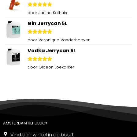
Gewaardeerd
door Janine Kothuis
5
uit 5
Gin Jerrycan 5L
Gewaardeerd
door Veronique Vanderhoeven
5
uit 5
Vodka Jerrycan 5L
Gewaardeerd
door Gideon Loekakker
5
uit 5
AMSTERDAM REPUBLIC®
Vind een winkel in de buurt