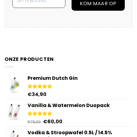
ONZE PRODUCTEN
Premium Dutch Gin
€
34,90
Gewaardeerd
5.00
uit 5
Vanilla & Watermelon Duopack
Oorspronkelijke
Huidige
€
60,00
Gewaardeerd
€
79,00
5.00
uit 5
prijs
prijs
Vodka & Stroopwafel 0.5L / 14.5%
was:
is: