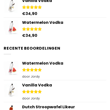
Vanilla Vodka
€
34,90
Gewaardeerd
4.95
uit 5
Watermelon Vodka
€
34,90
Gewaardeerd
4.92
uit 5
RECENTE BEOORDELINGEN
Watermelon Vodka
Gewaardeerd
door Jordy
5
uit 5
Vanilla Vodka
Gewaardeerd
door Jordy
5
uit 5
Dutch Stroopwafel Likeur