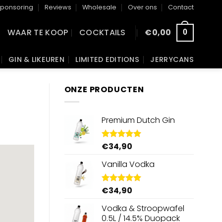
ponsoring
Reviews
Wholesale
Over ons
Contact
WAAR TE KOOP
COCKTAILS
€
0,00
0
GIN & LIKEUREN
LIMITED EDITIONS
JERRYCANS
ONZE PRODUCTEN
Premium Dutch Gin
€
34,90
Gewaardeerd
5.00
uit 5
Vanilla Vodka
€
34,90
Gewaardeerd
4.95
uit 5
Vodka & Stroopwafel
0.5L / 14.5% Duopack