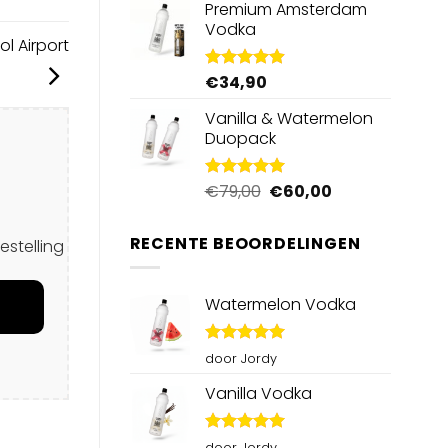
Premium Amsterdam
Vodka
l Airport
€
34,90
Gewaardeerd
4.92
uit 5
Vanilla & Watermelon
Duopack
Oorspronkelijke
Huidige
€
79,00
€
60,00
Gewaardeerd
5.00
uit 5
prijs
prijs
was:
is:
RECENTE BEOORDELINGEN
estelling
€79,00.
€60,00.
Watermelon Vodka
Gewaardeerd
door Jordy
5
uit 5
Vanilla Vodka
Gewaardeerd
door Jordy