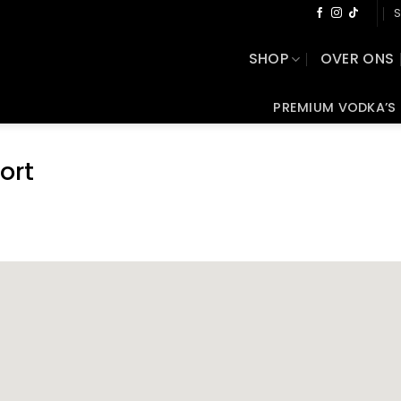
S
SHOP
OVER ONS
PREMIUM VODKA’S
ort