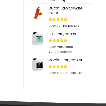
5
uit 5
Dutch Stroopwafel
Likeur
Gewaardeerd
door Janine Kothuis
5
uit 5
Gin Jerrycan 5L
Gewaardeerd
door Veronique
5
uit 5
Vanderhoeven
Vodka Jerrycan 5L
Gewaardeerd
door Gideon Loekakker
5
uit 5