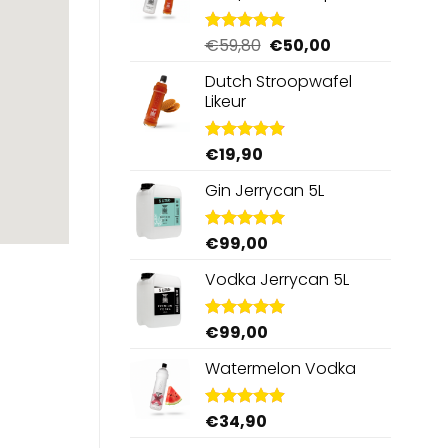
Oorspronkelijke
Huidige
€
59,80
€
50,00
Gewaardeerd
4.88
uit 5
prijs
prijs
Dutch Stroopwafel
was:
is:
Likeur
€59,80.
€50,00.
€
19,90
Gewaardeerd
4.87
uit 5
Gin Jerrycan 5L
€
99,00
Gewaardeerd
5.00
uit 5
Vodka Jerrycan 5L
€
99,00
Gewaardeerd
4.96
uit 5
Watermelon Vodka
€
34,90
Gewaardeerd
4.92
uit 5