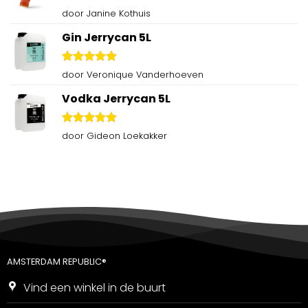
Gewaardeerd
door Janine Kothuis
5
uit 5
Gin Jerrycan 5L
Gewaardeerd
door Veronique Vanderhoeven
5
uit 5
Vodka Jerrycan 5L
Gewaardeerd
door Gideon Loekakker
5
uit 5
AMSTERDAM REPUBLIC®
Vind een winkel in de buurt