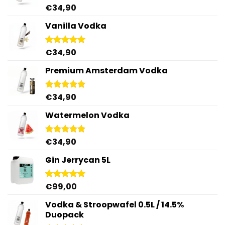
€
34,90
Gewaardeerd
5.00
uit 5
Vanilla Vodka
€
34,90
Gewaardeerd
4.95
uit 5
Premium Amsterdam Vodka
€
34,90
Gewaardeerd
4.92
uit 5
Watermelon Vodka
€
34,90
Gewaardeerd
4.92
uit 5
Gin Jerrycan 5L
€
99,00
Gewaardeerd
5.00
uit 5
Vodka & Stroopwafel 0.5L / 14.5%
Duopack