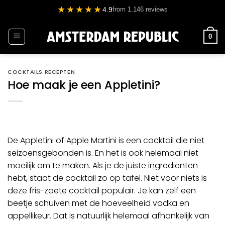
Ga
★★★★★
4.9
from 1.146 reviews
naar
inhoud
0
COCKTAILS RECEPTEN
Hoe maak je een Appletini?
De Appletini of Apple Martini is een cocktail die niet
seizoensgebonden is. En het is ook helemaal niet
moeilijk om te maken. Als je de juiste ingrediënten
hebt, staat de cocktail zo op tafel. Niet voor niets is
deze fris-zoete cocktail populair. Je kan zelf een
beetje schuiven met de hoeveelheid
vodka
en
appellikeur. Dat is natuurlijk helemaal afhankelijk van