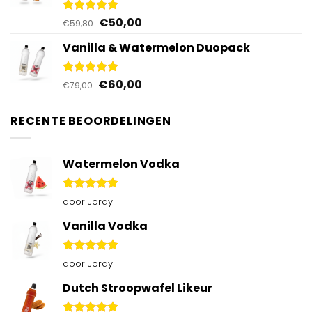
Oorspronkelijke
Huidige
€
50,00
Gewaardeerd
€
59,80
4.88
uit 5
prijs
prijs
Vanilla & Watermelon Duopack
was:
is:
€59,80.
€50,00.
Oorspronkelijke
Huidige
€
60,00
Gewaardeerd
€
79,00
5.00
uit 5
prijs
prijs
was:
is:
RECENTE BEOORDELINGEN
€79,00.
€60,00.
Watermelon Vodka
Gewaardeerd
door Jordy
5
uit 5
Vanilla Vodka
Gewaardeerd
door Jordy
5
uit 5
Dutch Stroopwafel Likeur