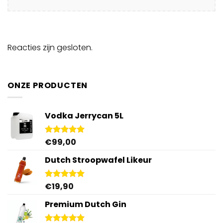
Reacties zijn gesloten.
ONZE PRODUCTEN
Vodka Jerrycan 5L
€
99,00
Gewaardeerd
4.96
uit 5
Dutch Stroopwafel Likeur
€
19,90
Gewaardeerd
4.87
uit 5
Premium Dutch Gin